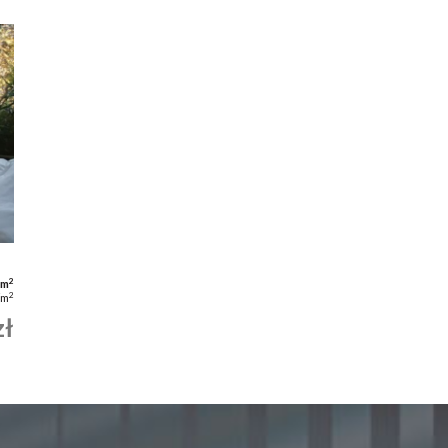
2
 m
2
/m
zł