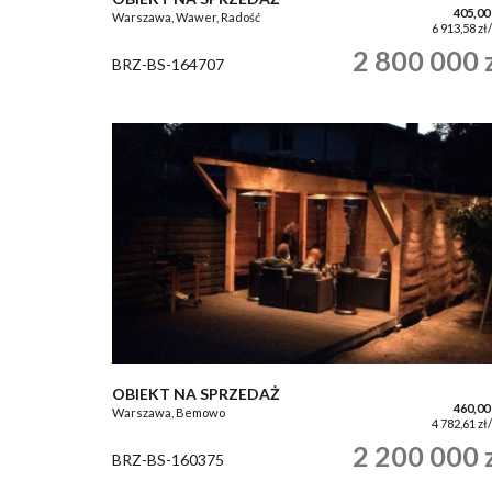
405,00
Warszawa, Wawer, Radość
6 913,58 zł
2 800 000 
BRZ-BS-164707
OBIEKT NA SPRZEDAŻ
460,00
Warszawa, Bemowo
4 782,61 zł
2 200 000 
BRZ-BS-160375