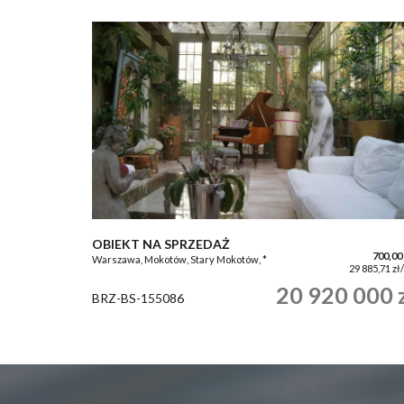
OBIEKT NA SPRZEDAŻ
700,00
Warszawa, Mokotów, Stary Mokotów, *
29 885,71 zł
20 920 000 
BRZ-BS-155086