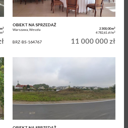
OBIEKT NA SPRZEDAŻ
2
2
 m
2 300,00 m
Warszawa, Wesoła
2
2
/m
4 782,61 zł/m
zł
11 000 000 zł
BRZ-BS-164767
OBIEKT NA SPRZEDAŻ