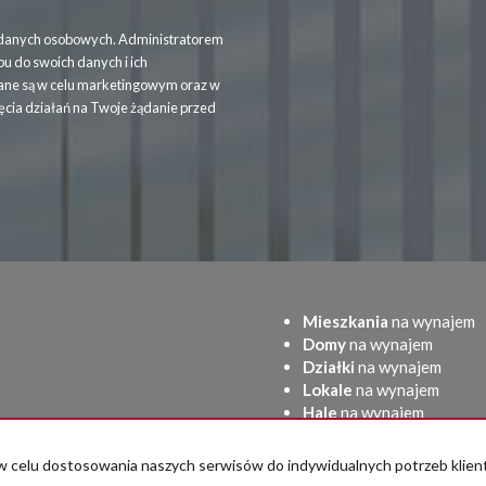
danych osobowych. Administratorem
 do swoich danych i ich
rane są w celu marketingowym oraz w
ęcia działań na Twoje żądanie przed
Mieszkania
na wynajem
Domy
na wynajem
Działki
na wynajem
Lokale
na wynajem
Hale
na wynajem
Obiekty
na wynajem
az w celu dostosowania naszych serwisów do indywidualnych potrzeb kli