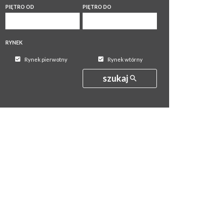
PIĘTRO OD
PIĘTRO DO
RYNEK
Rynek pierwotny
Rynek wtórny
szukaj