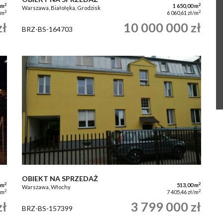
2
2
 m
1 650,00 m
Warszawa, Białołęka, Grodzisk
2
2
/m
6 060,61 zł/m
zł
10 000 000 zł
BRZ-BS-164703
OBIEKT NA SPRZEDAŻ
2
2
 m
513,00 m
Warszawa, Włochy
2
2
/m
7 405,46 zł/m
zł
3 799 000 zł
BRZ-BS-157399