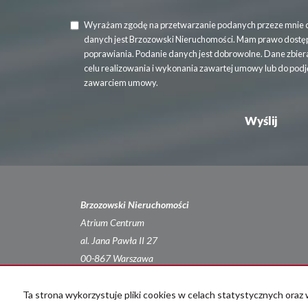
Wyrażam zgodę na przetwarzanie podanych przeze mnie 
danych jest Brzozowski Nieruchomości. Mam prawo dostępu
poprawiania. Podanie danych jest dobrowolne. Dane zbie
celu realizowania i wykonania zawartej umowy lub do podj
zawarciem umowy.
Brzozowski Nieruchomości
Atrium Centrum
al. Jana Pawła II 27
00-867 Warszawa
tel. 605 870 120
e-mail: biuro@b-n.com.pl
Ta strona wykorzystuje pliki cookies w celach statystycznych or