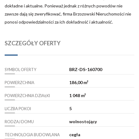
dokładne i aktualne. Ponieważ jednak z różnych powodów nie
zawsze dają się zweryfikować, firma Brzozowski Nieruchomości nie
ponosi odpowiedzialności za ich dokładność i aktualność.
SZCZEGÓŁY OFERTY
BRZ-DS-160700
SYMBOL OFERTY
186,00 m²
POWIERZCHNIA
1 048 m²
POWIERZCHNIA DZIAŁKI
5
LICZBA POKOI
wolnostojący
RODZAJ DOMU
cegła
TECHNOLOGIA BUDOWLANA