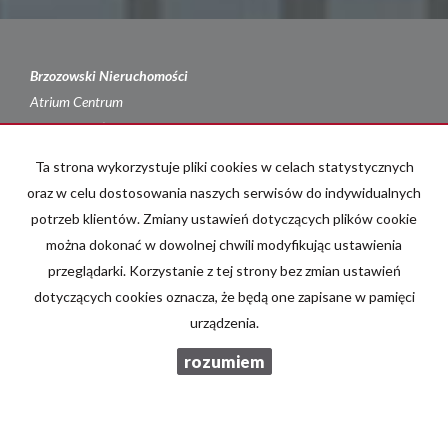
Brzozowski Nieruchomości
Atrium Centrum
al. Jana Pawła II 27
00-867 Warszawa
Ta strona wykorzystuje pliki cookies w celach statystycznych
tel. 605 870 120
oraz w celu dostosowania naszych serwisów do indywidualnych
e-mail: biuro@b-n.com.pl
potrzeb klientów. Zmiany ustawień dotyczących plików cookie
Mieszkania
na wynajem
można dokonać w dowolnej chwili modyfikując ustawienia
Domy
na wynajem
przeglądarki. Korzystanie z tej strony bez zmian ustawień
Działki
na wynajem
dotyczących cookies oznacza, że będą one zapisane w pamięci
Lokale
na wynajem
urządzenia.
Hale
na wynajem
Obiekty
na wynajem
rozumiem
Mieszkania
na sprzedaż
Domy
na sprzedaż
Działki
na sprzedaż
Lokale
na sprzedaż