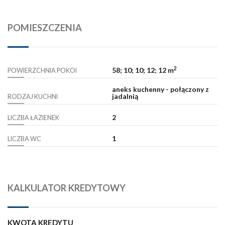
POMIESZCZENIA
2
58; 10; 10; 12; 12 m
POWIERZCHNIA POKOI
aneks kuchenny - połączony z
jadalnią
RODZAJ KUCHNI
2
LICZBA ŁAZIENEK
1
LICZBA WC
KALKULATOR KREDYTOWY
KWOTA KREDYTU