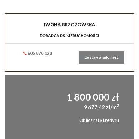
IWONA
BRZOZOWSKA
DORADCA DS. NIERUCHOMOŚCI
605 870 120
zostaw wiadomość
1 800 000 zł
2
9 677,42 zł/m
Oblicz ratę kredytu