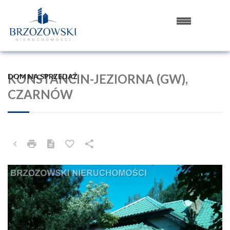
KONSTANCIN-JEZIORNA (GW),
DOM NA SPRZEDAŻ
CZARNÓW