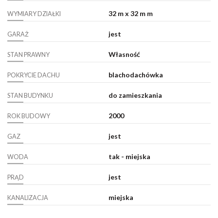
32 m x 32 m m
WYMIARY DZIAŁKI
jest
GARAŻ
Własność
STAN PRAWNY
blachodachówka
POKRYCIE DACHU
do zamieszkania
STAN BUDYNKU
2000
ROK BUDOWY
jest
GAZ
tak - miejska
WODA
jest
PRĄD
miejska
KANALIZACJA