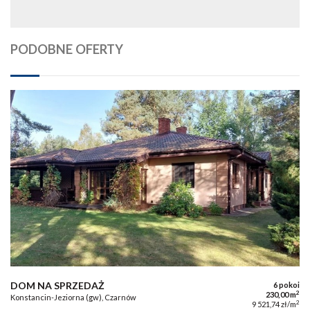
PODOBNE OFERTY
DOM NA SPRZEDAŻ
6 pokoi
2
230,00 m
Konstancin-Jeziorna (gw), Czarnów
2
9 521,74 zł/m