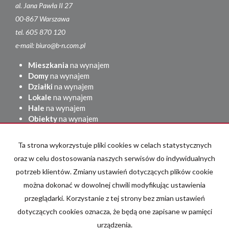
al. Jana Pawła II 27
00-867 Warszawa
tel. 605 870 120
e-mail: biuro@b-n.com.pl
Mieszkania
na wynajem
Domy
na wynajem
Działki
na wynajem
Lokale
na wynajem
Hale
na wynajem
Obiekty
na wynajem
Mieszkania
na sprzedaż
Ta strona wykorzystuje pliki cookies w celach statystycznych
Domy
na sprzedaż
Działki
na sprzedaż
oraz w celu dostosowania naszych serwisów do indywidualnych
Lokale
na sprzedaż
potrzeb klientów. Zmiany ustawień dotyczących plików cookie
Hale
na sprzedaż
można dokonać w dowolnej chwili modyfikując ustawienia
Obiekty
na sprzedaż
przeglądarki. Korzystanie z tej strony bez zmian ustawień
adresowo.pl
dotyczących cookies oznacza, że będą one zapisane w pamięci
urządzenia.