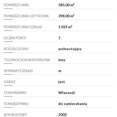
585,00 m²
POWIERZCHNIA
398,00 m²
POWIERZCHNIA UŻYTKOWA
1 019 m²
POWIERZCHNIA DZIAŁKI
7
LICZBA POKOI
wolnostojący
RODZAJ DOMU
inny
TECHNOLOGIA BUDOWLANA
m
WYMIARY DZIAŁKI
jest
GARAŻ
Własność
STAN PRAWNY
do zamieszkania
STAN BUDYNKU
2003
ROK BUDOWY