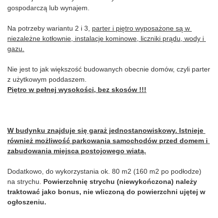
gospodarczą lub wynajem.
Na potrzeby wariantu 2 i 3, 
parter i piętro wyposażone są w 
niezależne kotłownie, instalacje kominowe, liczniki prądu, wody i 
gazu.
Nie jest to jak większość budowanych obecnie domów, czyli parter 
z użytkowym poddaszem.
Piętro w pełnej wysokości, bez skosów !!!
W budynku znajduje się garaż jednostanowiskowy. Istnieje 
również możliwość parkowania samochodów przed domem i 
zabudowania miejsca postojowego wiatą.
Dodatkowo, do wykorzystania ok. 80 m2 (160 m2 po podłodze) 
na strychu. 
Powierzchnię strychu (niewykończona) należy 
traktować jako bonus, nie wliczoną do powierzchni ujętej w 
ogłoszeniu.