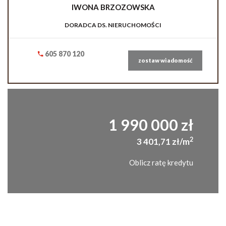
IWONA
BRZOZOWSKA
DORADCA DS. NIERUCHOMOŚCI
605 870 120
zostaw wiadomość
1 990 000 zł
2
3 401,71 zł/m
Oblicz ratę kredytu