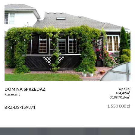
DOM NA SPRZEDAŻ
6 pokoi
2
484,42 m
Piaseczno
2
3 199,70 zł/m
1 550 000 zł
BRZ-DS-159871