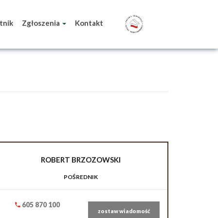
tnik
Zgłoszenia
Kontakt
ROBERT
BRZOZOWSKI
POŚREDNIK
605 870 100
zostaw wiadomość