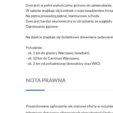
Dom jest w pełni wykończony, gotowy do zamieszkania.
W salonie znajduje się kominek z rozprowadzeniem instala
Na piętra prowadzą piękne, marmurowe schody.
Dom jest bardzo ekonomiczny w utrzymaniu ze względu n
Ogrzewanie gazowe.
Na działce znajduje się dodatkowo drewniane zadaszenie
Położenie:
- ok. 1 km do granicy Warszawy (wiadukt),
- ok. 10 km do Centrum Warszawy,
- ok. 2 km od południowej obwodnicy oraz WKD.
NOTA PRAWNA
Prezentowane ogłoszenie nie stanowi oferty w rozumie
informacje dotyczące oferowanych nieruchomości były w