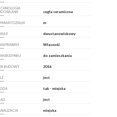
ECHNOLOGIA
cegła ceramiczna
UDOWLANA
m
YMIARY DZIAŁKI
dwustanowiskowy
ARAŻ
Własność
TAN PRAWNY
do zamieszkania
TAN BUDYNKU
2016
OK BUDOWY
jest
AZ
tak - miejska
ODA
jest
RĄD
miejska
ANALIZACJA