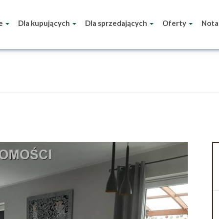
ie
Dla kupujących
Dla sprzedających
Oferty
Nota