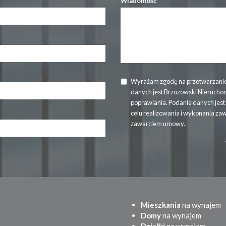
Wiadomość
Wyrażam zgodę na przetwarzanie
danych jest Brzozowski Nierucho
poprawiania. Podanie danych jes
celu realizowania i wykonania za
zawarciem umowy.
Mieszkania
na wynajem
Domy
na wynajem
Działki
na wynajem