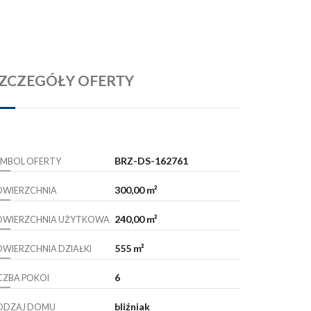
ZCZEGÓŁY OFERTY
BRZ-DS-162761
YMBOL OFERTY
300,00 m²
OWIERZCHNIA
240,00 m²
OWIERZCHNIA UŻYTKOWA
555 m²
OWIERZCHNIA DZIAŁKI
6
ICZBA POKOI
bliźniak
ODZAJ DOMU