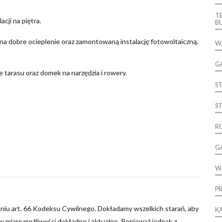
T
cji na piętra.
B
a dobre ocieplenie oraz zamontowaną instalację fotowoltaiczną.
W
G
 tarasu oraz domek na narzędzia i rowery.
S
S
R
G
W
P
niu art. 66 Kodeksu Cywilnego. Dokładamy wszelkich starań, aby
K
 miarę możliwości dokładne i aktualne. Ponieważ jednak z