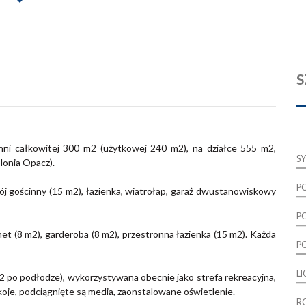
S
hni całkowitej 300 m2 (użytkowej 240 m2), na działce 555 m2,
S
lonia Opacz).
P
j gościnny (15 m2), łazienka, wiatrołap, garaż dwustanowiskowy
P
net (8 m2), garderoba (8 m2), przestronna łazienka (15 m2). Każda
P
L
m2 po podłodze), wykorzystywana obecnie jako strefa rekreacyjna,
je, podciągnięte są media, zaonstalowane oświetlenie.
R