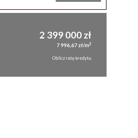
2 399 000 zł
2
7 996,67 zł/m
Oblicz ratę kredytu