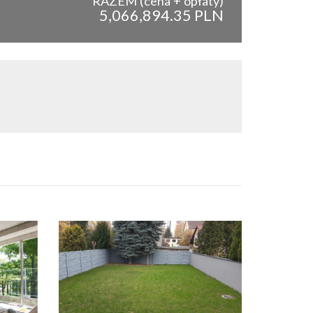
RAZEM (cena + opłaty)
5,066,894.35 PLN