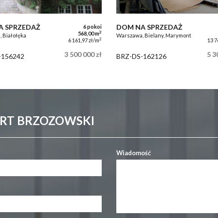
A SPRZEDAŻ
DOM NA SPRZEDAŻ
6 pokoi
2
568,00 m
 Białołęka
Warszawa, Bielany, Marymont
2
6 161,97 zł/m
13 7
3 500 000 zł
5 3
-156242
BRZ-DS-162126
ERT BRZOZOWSKI
Wiadomość