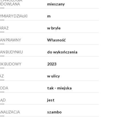
ECHNOLOGIA
mieszany
UDOWLANA
m
YMIARY DZIAŁKI
w bryle
ARAŻ
Własność
TAN PRAWNY
do wykończenia
TAN BUDYNKU
2023
OK BUDOWY
w ulicy
AZ
tak - miejska
ODA
jest
RĄD
szambo
ANALIZACJA