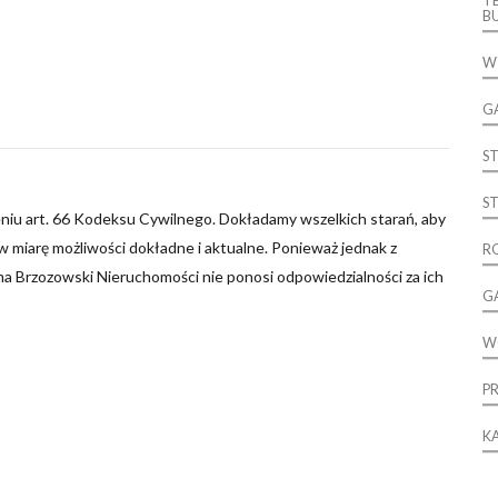
T
B
W
G
S
S
niu art. 66 Kodeksu Cywilnego. Dokładamy wszelkich starań, aby
 miarę możliwości dokładne i aktualne. Ponieważ jednak z
R
ma Brzozowski Nieruchomości nie ponosi odpowiedzialności za ich
G
W
P
K