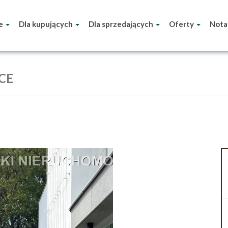
ie
Dla kupujących
Dla sprzedających
Oferty
Nota
CE