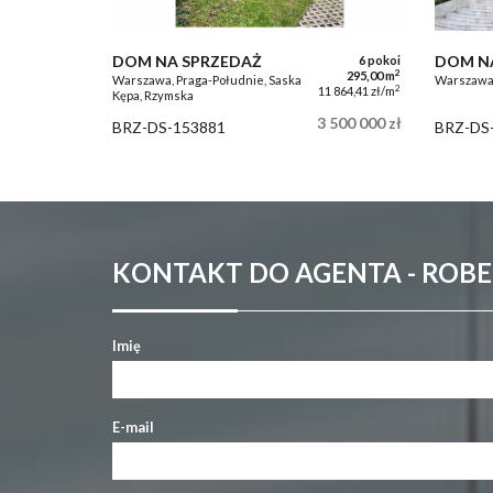
DOM NA SPRZEDAŻ
DOM N
6 pokoi
2
295,00 m
Warszawa, Praga-Południe, Saska
Warszawa,
2
11 864,41 zł/m
Kępa, Rzymska
3 500 000 zł
BRZ-DS-153881
BRZ-DS
KONTAKT DO AGENTA - ROB
Imię
E-mail