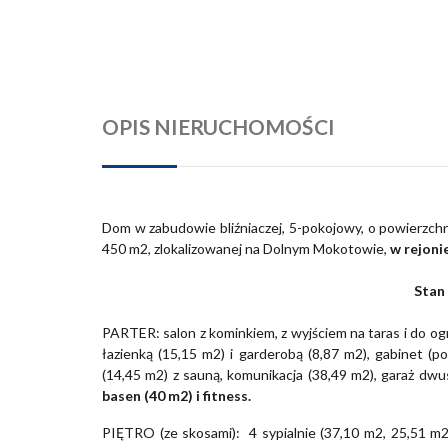
OPIS NIERUCHOMOŚCI
Dom w zabudowie bliźniaczej, 5-pokojowy, o powierzch
450 m2, zlokalizowanej na Dolnym Mokotowie,
w rejoni
Stan
PARTER: salon z kominkiem, z wyjściem na taras i do ogr
łazienką (15,15 m2) i garderobą (8,87 m2), gabinet (p
(14,45 m2) z sauną, komunikacja (38,49 m2), garaż dw
basen (40 m2) i fitness.
PIĘTRO (ze skosami): 4 sypialnie (37,10 m2, 25,51 m2