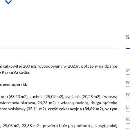
S
ni całkowitej 200 m2, wybudowany w 2023r., położony na działce
S
e Parku Arkadia
.
P
 deweloperski.
P
odu (63,43 m2), kuchnia (25,09 m2), sypialnia (20,28 m2) z własną
owierzchnia biurowa, 24,28 m2) z własną toaletą, druga łązienka
L
ustanowiskowy (35,11 m2),
część rekreacyjna (84,69 m2), w tym
R
, 25,05 m2, 23,38 m2 - powierzchnie po podłodze, skosy), pokój