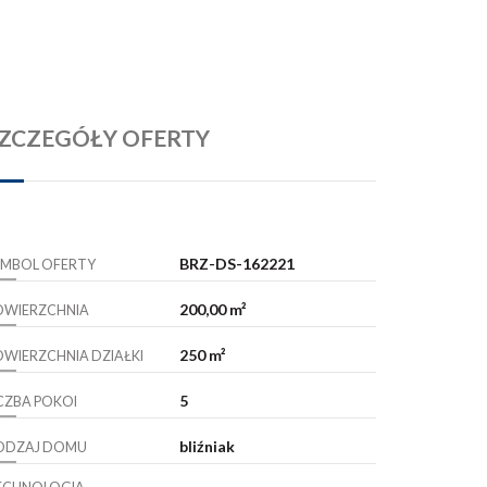
ZCZEGÓŁY OFERTY
BRZ-DS-162221
YMBOL OFERTY
200,00 m²
OWIERZCHNIA
250 m²
OWIERZCHNIA DZIAŁKI
5
ICZBA POKOI
bliźniak
ODZAJ DOMU