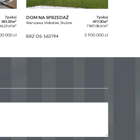
DOM NA SPRZEDAŻ
7 pokoi
7 pokoi
2
2
385,00 m
497,00 m
Warszawa, Mokotów, Służew
2
2
66,23 zł/m
7 847,08 zł/m
00 000 zł
3 900 000 zł
BRZ-DS-163794