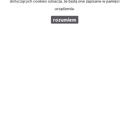
dotyczących cookies oznacza, że będą one zapisane w pamięci
Brzozowski Nieruchomości
urządzenia.
Atrium Centrum
rozumiem
al. Jana Pawła II 27
00-867 Warszawa
tel. 605 870 120
e-mail: biuro@b-n.com.pl
Mieszkania
na wynajem
Domy
na wynajem
Działki
na wynajem
Lokale
na wynajem
Hale
na wynajem
Obiekty
na wynajem
Mieszkania
na sprzedaż
Domy
na sprzedaż
Działki
na sprzedaż
Lokale
na sprzedaż
Hale
na sprzedaż
Obiekty
na sprzedaż