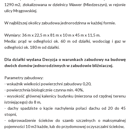
1290 m2, zlokalizowana w dzielnicy Wawer (Miedzeszyn), w rejonie
ulicy Mrągowskiej.
W najbliższej okolicy zabudowa jednorodzinna w każdej formie.
Wymiary:
36 m x 22,5 m x 81 m x 10 m x 45 m x 11,5 m.
Media: prąd w odległości ok. 60 m od działki, wodociąg i gaz w
o
dległości ok. 180 m od działki.
Dla działki wydana Decyzja o warunkach zabudowy na budowę
dwóch domów jednorodzinnych w zabudowie bliźniaczej.
Parametry zabudowy:
- wskaźnik wielkości powierzchni zabudowy 0,20,
- powierzchnia biologicznie czynna min. 40%,
- wysokość głównej kalenicy budynku (mierzona od rzędnej terenu
istniejącego) do 8 m,
- dachy spadziste o kącie nachylenia połaci dachu od 20 do 45
stopni,
- odprowadzenie ścieków do szamb szczelnych o maksymalnej
pojemności 10 m3 każde, lub do przydomowej oczyszczalni ścieków,