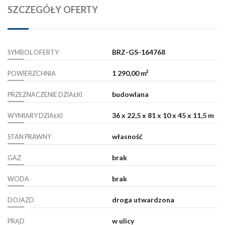
SZCZEGÓŁY OFERTY
BRZ-GS-164768
SYMBOL OFERTY
1 290,00 m²
POWIERZCHNIA
budowlana
PRZEZNACZENIE DZIAŁKI
36 x 22,5 x 81 x 10 x 45 x 11,5 m
WYMIARY DZIAŁKI
własność
STAN PRAWNY
brak
GAZ
brak
WODA
droga utwardzona
DOJAZD
w ulicy
PRĄD