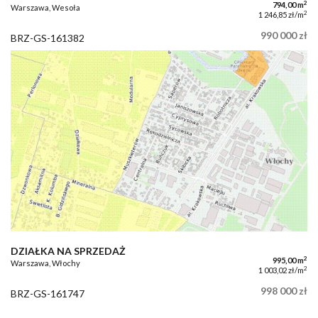
2
794,00 m
Warszawa, Wesoła
2
1 246,85 zł/m
990 000 zł
BRZ-GS-161382
DZIAŁKA NA SPRZEDAŻ
2
995,00 m
Warszawa, Włochy
2
1 003,02 zł/m
998 000 zł
BRZ-GS-161747