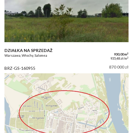
DZIAŁKA NA SPRZEDAŻ
2
930,00 m
Warszawa, Włochy, Salomea
2
935,48 zł/m
870 000 zł
BRZ-GS-160955