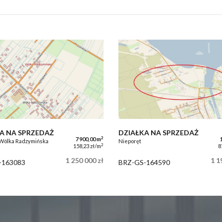
A NA SPRZEDAŻ
DZIAŁKA NA SPRZEDAŻ
2
7 900,00 m
 Wólka Radzymińska
Nieporęt
2
158,23 zł/m
8
1 250 000 zł
1 1
-163083
BRZ-GS-164590