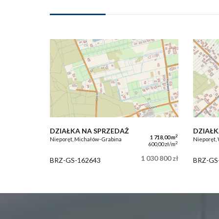
DZIAŁKA NA SPRZEDAŻ
DZIAŁK
2
1 718,00 m
Nieporęt, Michałów-Grabina
Nieporęt,
2
600,00 zł/m
1 030 800 zł
BRZ-GS-162643
BRZ-GS