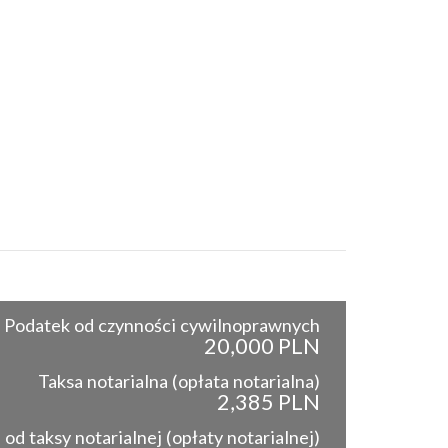
Podatek od czynności cywilnoprawnych
20,000 PLN
Taksa notarialna (opłata notarialna)
2,385 PLN
od taksy notarialnej (opłaty notarialnej)