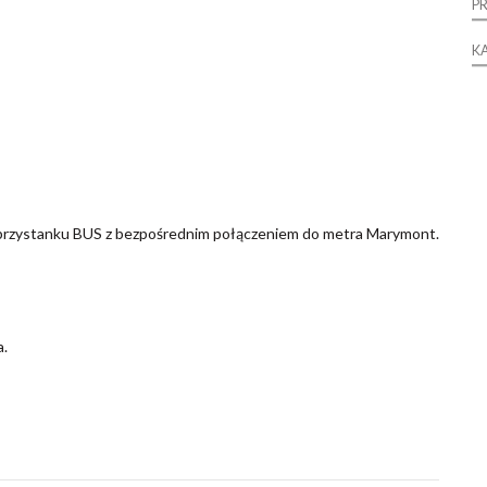
P
,
K
 przystanku BUS z bezpośrednim połączeniem do metra Marymont.
a.