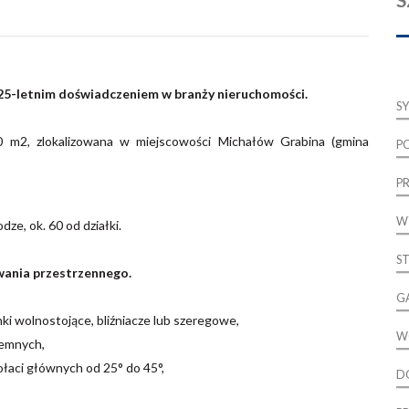
z 25-letnim doświadczeniem w branży nieruchomości.
S
0 m2, zlokalizowana w miejscowości Michałów Grabina (gmina
P
P
W
dze, ok. 60 od działki.
S
ania przestrzennego.
G
i wolnostojące, bliźniacze lub szeregowe,
W
iemnych,
łaci głównych od 25° do 45°,
D