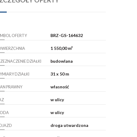
BRZ-GS-164632
YMBOL OFERTY
1 550,00 m²
OWIERZCHNIA
budowlana
RZEZNACZENIE DZIAŁKI
31 x 50 m
YMIARY DZIAŁKI
własność
TAN PRAWNY
w ulicy
AZ
w ulicy
ODA
droga utwardzona
OJAZD