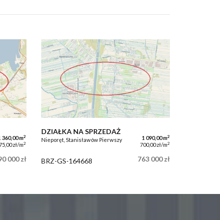
DZIAŁKA NA SPRZEDAŻ
2
2
1 360,00 m
1 090,00 m
Nieporęt, Stanisławów Pierwszy
2
2
75,00 zł/m
700,00 zł/m
90 000 zł
763 000 zł
BRZ-GS-164668