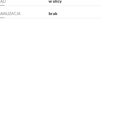
w ulicy
RĄD
brak
ANALIZACJA