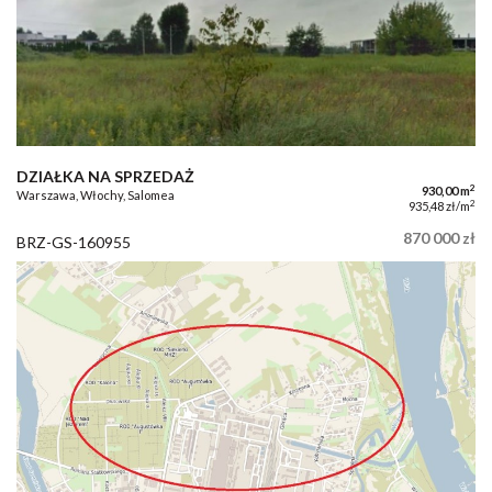
DZIAŁKA NA SPRZEDAŻ
2
930,00 m
Warszawa, Włochy, Salomea
2
935,48 zł/m
870 000 zł
BRZ-GS-160955