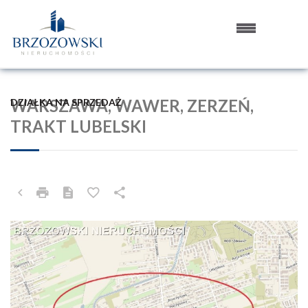
WARSZAWA, WAWER, ZERZEŃ,
DZIAŁKA NA SPRZEDAŻ
TRAKT LUBELSKI