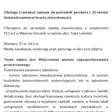
Obsługą transakcji zajmuje się pośrednik geodeta z 25-letnim
doświadczeniem w branży nieruchomości.
Oferujemy do sprzedaży działkę inwestycyjną o powierzchni
912 m2 w Wawrze (Zerzeń), w rejonie ulicy Trakt Lubelski.
Wymiary:
37 m 24,5
m.
Media: kanalizacja, wodociąg,
prąd, gazociąg,
w ulicy przy działce.
Teren objęty jest Miejscowym planem zagospodarowania
przestrzennego.
Podstawowe parametry zabudowy:
- tereny zabudowy mieszkaniowej jednorodzinnej, w postaci
budynków jednorodzinnych wolnostojących lub w zabudowie
bliźniaczej,
- przeznaczenie dopuszczalne: funkcje usługowe z zakresu: handlu
detalicznego, biur, obsługi finansowej, rzemiosła, kultury, turystyki,
gastronomii, zdrowia (z wyjątkiem szpitali), oświaty, w formie lokali
usługowych wydzielonych w budynkach mieszkalnych o
powierzchni nie większej niż 30% powierzchni całkowitej budynku,