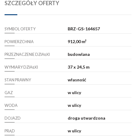
SZCZEGÓŁY OFERTY
BRZ-GS-164657
SYMBOL OFERTY
912,00 m²
POWIERZCHNIA
budowlana
PRZEZNACZENIE DZIAŁKI
37 x 24,5 m
WYMIARY DZIAŁKI
własność
STAN PRAWNY
w ulicy
GAZ
w ulicy
WODA
droga utwardzona
DOJAZD
w ulicy
PRĄD