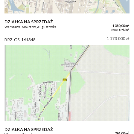
DZIAŁKA NA SPRZEDAŻ
2
1 380,00 m
Warszawa, Mokotów, Augustówka
2
850,00 zł/m
1 173 000 zł
BRZ-GS-161348
DZIAŁKA NA SPRZEDAŻ
2
794,00 m