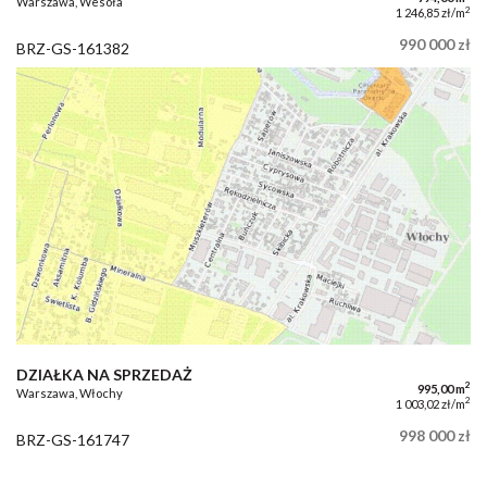
Warszawa, Wesoła
2
1 246,85 zł/m
990 000 zł
BRZ-GS-161382
DZIAŁKA NA SPRZEDAŻ
2
995,00 m
Warszawa, Włochy
2
1 003,02 zł/m
998 000 zł
BRZ-GS-161747