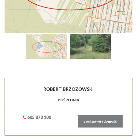
ROBERT
BRZOZOWSKI
POŚREDNIK
605 870 100
zostaw wiadomość