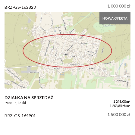
1 000 000 zł
BRZ-GS-162828
NOWA OFERTA
DZIAŁKA NA SPRZEDAŻ
2
1 246,00 m
Izabelin, Laski
2
1 203,85 zł/m
1 500 000 zł
BRZ-GS-164901