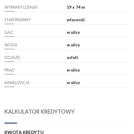
19 x 74 m
WYMIARY DZIAŁKI
własność
STAN PRAWNY
w ulicy
GAZ
w ulicy
WODA
asfalt
DOJAZD
w ulicy
PRĄD
w ulicy
KANALIZACJA
KALKULATOR KREDYTOWY
KWOTA KREDYTU