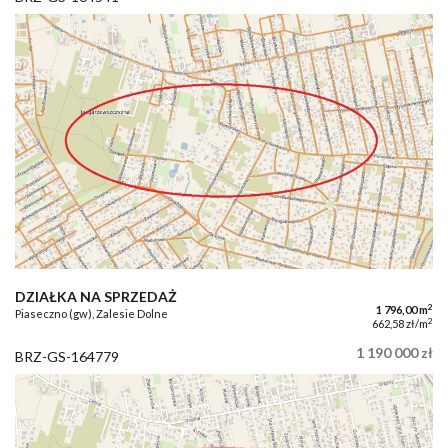
DZIAŁKA NA SPRZEDAŻ
2
1 796,00 m
Piaseczno (gw), Zalesie Dolne
2
662,58 zł/m
1 190 000 zł
BRZ-GS-164779