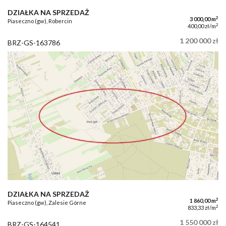
DZIAŁKA NA SPRZEDAŻ
2
3 000,00 m
Piaseczno (gw), Robercin
2
400,00 zł/m
1 200 000 zł
BRZ-GS-163786
DZIAŁKA NA SPRZEDAŻ
2
1 860,00 m
Piaseczno (gw), Zalesie Górne
2
833,33 zł/m
1 550 000 zł
BRZ-GS-164541