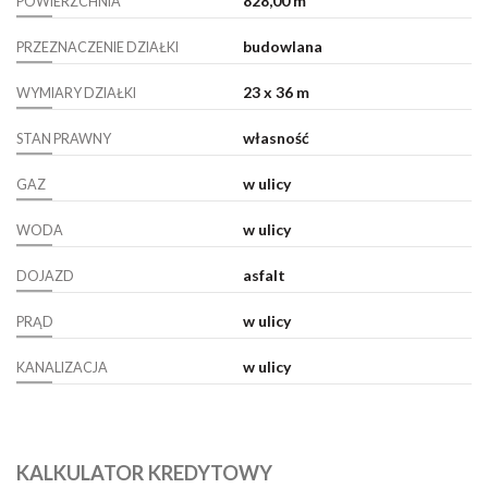
828,00 m²
POWIERZCHNIA
budowlana
PRZEZNACZENIE DZIAŁKI
23 x 36 m
WYMIARY DZIAŁKI
własność
STAN PRAWNY
w ulicy
GAZ
w ulicy
WODA
asfalt
DOJAZD
w ulicy
PRĄD
w ulicy
KANALIZACJA
KALKULATOR KREDYTOWY