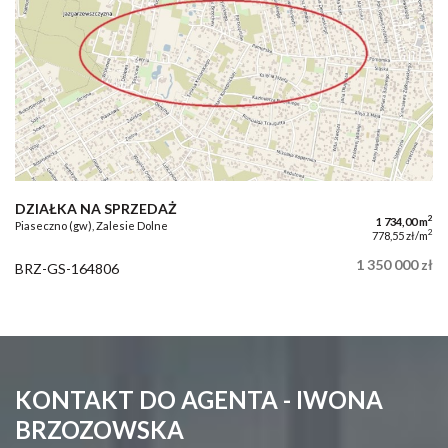
DZIAŁKA NA SPRZEDAŻ
2
1 734,00 m
Piaseczno (gw), Zalesie Dolne
2
778,55 zł/m
1 350 000 zł
BRZ-GS-164806
KONTAKT DO AGENTA - IWONA
BRZOZOWSKA