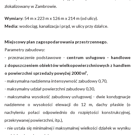
zlokalizowany w Zambrowie.
Wymiary:
54 m x 223 m x 126 m x 214 m (od ulicy).
Media:
wodociąg, kanalizacja i prąd, w ulicy przy działce.
Miejscowy plan zagospodarowania przestrzennego.
Parametry zabudowy:
- przeznaczenie podstawowe -
centrum usługowo - handlowe
z dopuszczeniem obiektów wielkopowierzchniowych z handlem
o powierzchni sprzedaży powyżej 2000 m²,
- maksymalna nadziemna intensywność zabudowy 0,70,
- maksymalny udział powierzchni zabudowy 0,30,
- maksymalna wysokość zabudowy usługowej - dwie kondygnacje
nadziemne o wysokości elewacji do 12 m, dachy płaskie (o
nachyleniu połaci odpowiednio do rozpiętości konstrukcyjnej,
przekrywanej powierzchni, itp.),
- nie ustala się minimalnej i maksymalnej wielkości działek w wyniku