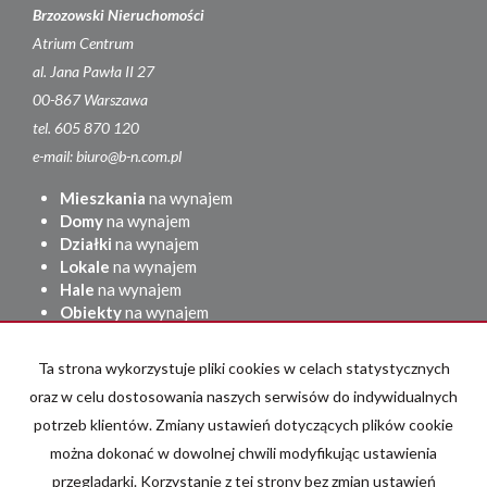
Brzozowski Nieruchomości
Atrium Centrum
al. Jana Pawła II 27
00-867 Warszawa
tel. 605 870 120
e-mail: biuro@b-n.com.pl
Mieszkania
na wynajem
Domy
na wynajem
Działki
na wynajem
Lokale
na wynajem
Hale
na wynajem
Obiekty
na wynajem
Mieszkania
na sprzedaż
Ta strona wykorzystuje pliki cookies w celach statystycznych
Domy
na sprzedaż
Działki
na sprzedaż
oraz w celu dostosowania naszych serwisów do indywidualnych
Lokale
na sprzedaż
potrzeb klientów. Zmiany ustawień dotyczących plików cookie
Hale
na sprzedaż
można dokonać w dowolnej chwili modyfikując ustawienia
Obiekty
na sprzedaż
przeglądarki. Korzystanie z tej strony bez zmian ustawień