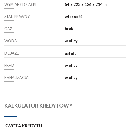
54 x 223 x 126 x 214 m
WYMIARY DZIAŁKI
własność
STAN PRAWNY
brak
GAZ
w ulicy
WODA
asfalt
DOJAZD
w ulicy
PRĄD
w ulicy
KANALIZACJA
KALKULATOR KREDYTOWY
KWOTA KREDYTU