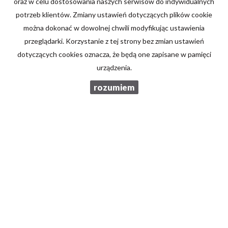
oraz w celu dostosowania naszych serwisów do indywidualnych
potrzeb klientów. Zmiany ustawień dotyczących plików cookie
można dokonać w dowolnej chwili modyfikując ustawienia
Kod zabezpieczający
przeglądarki. Korzystanie z tej strony bez zmian ustawień
dotyczących cookies oznacza, że będą one zapisane w pamięci
urządzenia.
Wiadomość
rozumiem
Wyrażam zgodę na przetwarzanie podanych przeze mnie danych
osobowych. Administratorem danych jest Brzozowski Nieruchomości.
Mam prawo dostępu do swoich danych i ich poprawiania. Podanie
danych jest dobrowolne. Dane zbierane są w celu marketingowym oraz
w celu realizowania i wykonania zawartej umowy lub do podjęcia
działań na Twoje żądanie przed zawarciem umowy.