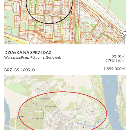
DZIAŁKA NA SPRZEDAŻ
2
501,00 m
Warszawa, Praga-Południe, Gocławek
2
3 790,42 zł/m
1 899 000 zł
BRZ-GS-160510