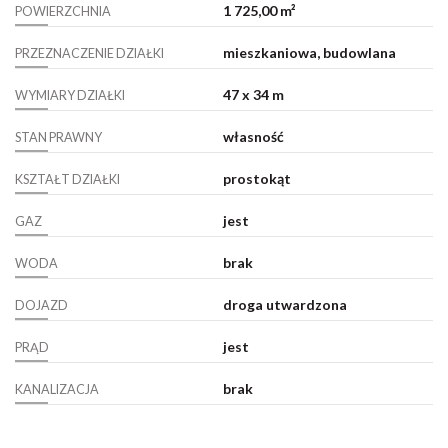
1 725,00 m²
POWIERZCHNIA
mieszkaniowa, budowlana
PRZEZNACZENIE DZIAŁKI
47 x 34 m
WYMIARY DZIAŁKI
własność
STAN PRAWNY
prostokąt
KSZTAŁT DZIAŁKI
jest
GAZ
brak
WODA
droga utwardzona
DOJAZD
jest
PRĄD
brak
KANALIZACJA