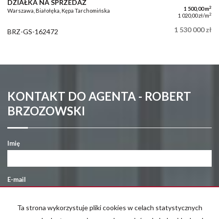
DZIAŁKA NA SPRZEDAŻ
2
1 500,00 m
Warszawa, Białołęka, Kępa Tarchomińska
2
1 020,00 zł/m
1 530 000 zł
BRZ-GS-162472
KONTAKT DO AGENTA - ROBERT
BRZOZOWSKI
Imię
E-mail
Ta strona wykorzystuje pliki cookies w celach statystycznych
Telefon komórkowy