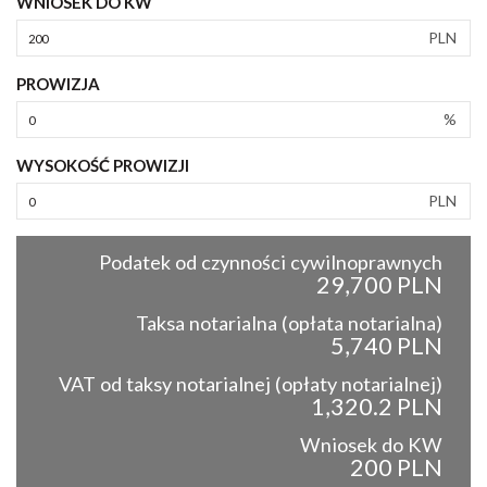
WNIOSEK DO KW
PLN
PROWIZJA
%
WYSOKOŚĆ PROWIZJI
PLN
Podatek od czynności cywilnoprawnych
29,700 PLN
Taksa notarialna (opłata notarialna)
5,740 PLN
VAT od taksy notarialnej (opłaty notarialnej)
1,320.2 PLN
Wniosek do KW
200 PLN