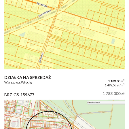
DZIAŁKA NA SPRZEDAŻ
2
1 189,00 m
Warszawa, Włochy
2
1 499,58 zł/m
1 783 000 zł
BRZ-GS-159677