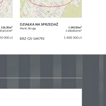
DZIAŁKA NA SPRZEDAŻ
2
2
1 126,00 m
1 240,00 m
Marki, Struga
2
2
45,65 zł/m
1 200,00 zł/m
90 000 zł
1 488 000 zł
BRZ-GS-164792