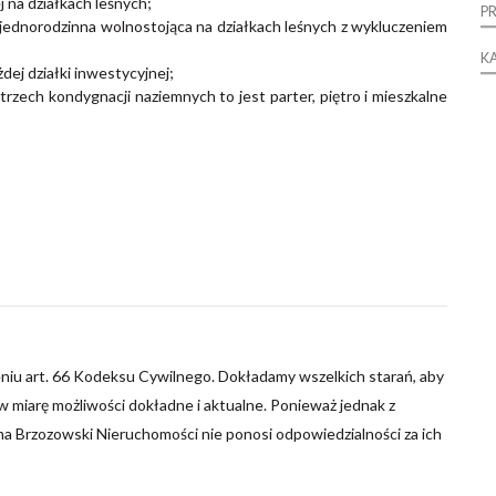
 na działkach leśnych;
P
ednorodzinna wolnostojąca na działkach leśnych z wykluczeniem
K
dej działki inwestycyjnej;
zech kondygnacji naziemnych to jest parter, piętro i mieszkalne
niu art. 66 Kodeksu Cywilnego. Dokładamy wszelkich starań, aby
 miarę możliwości dokładne i aktualne. Ponieważ jednak z
ma Brzozowski Nieruchomości nie ponosi odpowiedzialności za ich