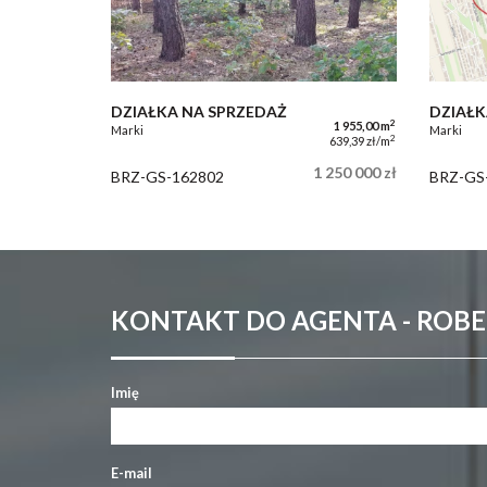
DZIAŁKA NA SPRZEDAŻ
DZIAŁK
2
1 955,00 m
Marki
Marki
2
639,39 zł/m
1 250 000 zł
BRZ-GS-162802
BRZ-GS
KONTAKT DO AGENTA - ROB
Imię
E-mail