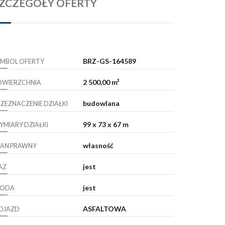
ZCZEGÓŁY OFERTY
BRZ-GS-164589
YMBOL OFERTY
2 500,00 m²
OWIERZCHNIA
budowlana
RZEZNACZENIE DZIAŁKI
99 x 73 x 67 m
YMIARY DZIAŁKI
własność
TAN PRAWNY
jest
AZ
jest
ODA
ASFALTOWA
OJAZD