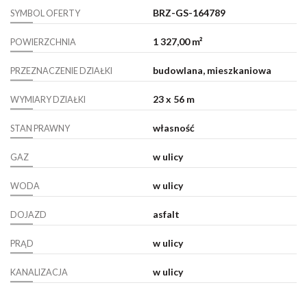
BRZ-GS-164789
SYMBOL OFERTY
1 327,00 m²
POWIERZCHNIA
budowlana, mieszkaniowa
PRZEZNACZENIE DZIAŁKI
23 x 56 m
WYMIARY DZIAŁKI
własność
STAN PRAWNY
w ulicy
GAZ
w ulicy
WODA
asfalt
DOJAZD
w ulicy
PRĄD
w ulicy
KANALIZACJA