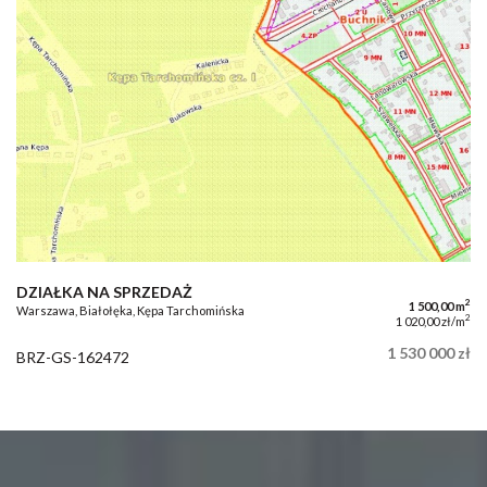
DZIAŁKA NA SPRZEDAŻ
2
1 500,00 m
Warszawa, Białołęka, Kępa Tarchomińska
2
1 020,00 zł/m
1 530 000 zł
BRZ-GS-162472