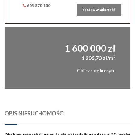
605 870 100
zostaw wiadomość
1 600 000 zł
2
1 205,73 zł/m
Oblicz ratę kredytu
OPIS NIERUCHOMOŚCI
Obsługą transakcji zajmuje się pośrednik geodeta z 25-letnim