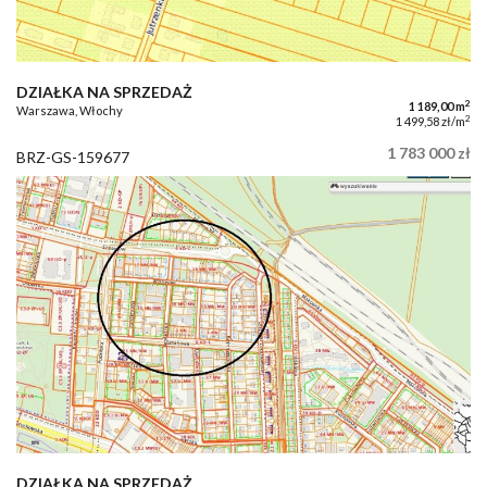
DZIAŁKA NA SPRZEDAŻ
2
1 189,00 m
Warszawa, Włochy
2
1 499,58 zł/m
1 783 000 zł
BRZ-GS-159677
DZIAŁKA NA SPRZEDAŻ