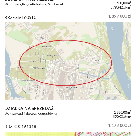
2
501,00 m
Warszawa, Praga-Południe, Gocławek
2
3 790,42 zł/m
1 899 000 zł
BRZ-GS-160510
DZIAŁKA NA SPRZEDAŻ
2
1 380,00 m
Warszawa, Mokotów, Augustówka
2
850,00 zł/m
1 173 000 zł
BRZ-GS-161348