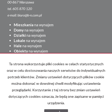
00-867 Warszawa
tel. 605 870 120
e-mail: biuro@b-n.com.pl
Mieszkania
na wynajem
Domy
na wynajem
Działki
na wynajem
Lokale
na wynajem
Hale
na wynajem
Obiekty
na wynajem
Mieszkania
na sprzedaż
Ta strona wykorzystuje pliki cookies w celach statystycznych
Domy
na sprzedaż
oraz w celu dostosowania naszych serwisów do indywidualnych
Działki
na sprzedaż
Lokale
na sprzedaż
potrzeb klientów. Zmiany ustawień dotyczących plików cookie
Hale
na sprzedaż
można dokonać w dowolnej chwili modyfikując ustawienia
Obiekty
na sprzedaż
przeglądarki. Korzystanie z tej strony bez zmian ustawień
adresowo.pl
dotyczących cookies oznacza, że będą one zapisane w pamięci
urządzenia.
BRZOZOWSKI NIERUCHOMOŚCI
2026