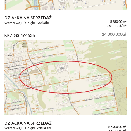
DZIAŁKA NA SPRZEDAŻ
2
5 280,00 m
Warszawa, Białołęka, Kobiałka
2
2 651,52 zł/m
14 000 000 zł
BRZ-GS-164536
DZIAŁKA NA SPRZEDAŻ
2
27 600,00 m
Warszawa, Białołęka, Zdziarska
2
610,14 zł/m