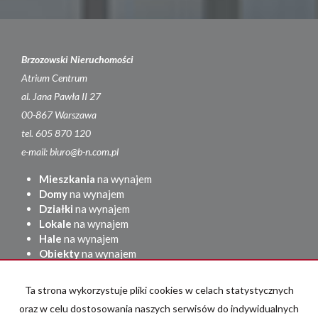
Brzozowski Nieruchomości
Atrium Centrum
al. Jana Pawła II 27
00-867 Warszawa
tel. 605 870 120
e-mail: biuro@b-n.com.pl
Mieszkania
na wynajem
Domy
na wynajem
Działki
na wynajem
Lokale
na wynajem
Hale
na wynajem
Obiekty
na wynajem
Mieszkania
na sprzedaż
Ta strona wykorzystuje pliki cookies w celach statystycznych
Domy
na sprzedaż
Działki
na sprzedaż
oraz w celu dostosowania naszych serwisów do indywidualnych