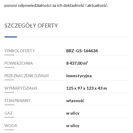
ponosi odpowiedzialności za ich dokładność i aktualność.
SZCZEGÓŁY OFERTY
BRZ-GS-164634
SYMBOL OFERTY
8 437,00 m²
POWIERZCHNIA
inwestycyjna
PRZEZNACZENIE DZIAŁKI
125 x 97 x 123 x 43 m
WYMIARY DZIAŁKI
własność
STAN PRAWNY
w ulicy
GAZ
w ulicy
WODA