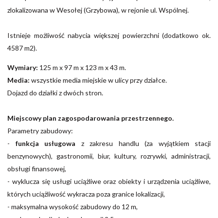
zlokalizowana w Wesołej (Grzybowa), w rejonie ul. Wspólnej.
Istnieje możliwość nabycia większej powierzchni (dodatkowo ok.
4587 m2).
Wymiary:
125 m x 97 m x 123 m x 43
m.
Media:
wszystkie media miejskie w ulicy przy działce.
Dojazd do działki z dwóch stron.
Miejscowy plan zagospodarowania przestrzennego.
Parametry zabudowy:
-
funkcja usługowa
z zakresu handlu (za wyjątkiem stacji
benzynowych), gastronomii, biur, kultury, rozrywki, administracji,
obsługi finansowej,
- wyklucza się usługi uciążliwe oraz obiekty i urządzenia uciążliwe,
których uciążliwość wykracza poza granice lokalizacji,
- maksymalna wysokość zabudowy do 12 m,