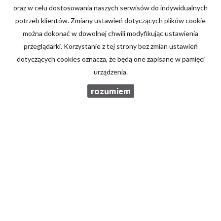
oraz w celu dostosowania naszych serwisów do indywidualnych
Telefon komórkowy
potrzeb klientów. Zmiany ustawień dotyczących plików cookie
można dokonać w dowolnej chwili modyfikując ustawienia
przeglądarki. Korzystanie z tej strony bez zmian ustawień
Kod zabezpieczający
dotyczących cookies oznacza, że będą one zapisane w pamięci
urządzenia.
Wiadomość
rozumiem
Wyrażam zgodę na przetwarzanie podanych przeze mnie danych
osobowych. Administratorem danych jest Brzozowski Nieruchomości.
Mam prawo dostępu do swoich danych i ich poprawiania. Podanie
danych jest dobrowolne. Dane zbierane są w celu marketingowym oraz
w celu realizowania i wykonania zawartej umowy lub do podjęcia
działań na Twoje żądanie przed zawarciem umowy.