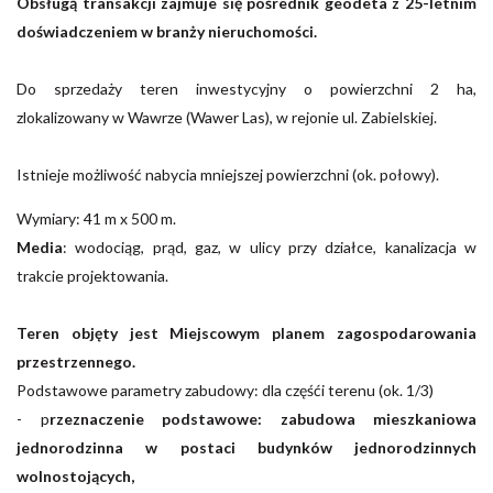
Obsługą transakcji zajmuje się pośrednik geodeta z 25-letnim
doświadczeniem w branży nieruchomości.
Do sprzedaży teren inwestycyjny o powierzchni 2 ha,
zlokalizowany w Wawrze (Wawer Las), w rejonie ul. Zabielskiej.
Istnieje możliwość nabycia mniejszej powierzchni (ok. połowy).
Wymiary: 41 m x 500 m.
Media
: wodociąg, prąd, gaz, w ulicy przy działce,
kanalizacja w
trakcie projektowania.
Teren objęty jest Miejscowym planem zagospodarowania
przestrzennego.
Podstawowe parametry zabudowy: dla częśći terenu (ok. 1/3)
- p
rzeznaczenie podstawowe: zabudowa mieszkaniowa
jednorodzinna w postaci budynków jednorodzinnych
wolnostojących,