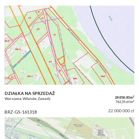
DZIAŁKA NA SPRZEDAŻ
2
28 858,00 m
Warszawa, Wilanów, Zawady
2
762,35 zł/m
22 000 000 zł
BRZ-GS-161318