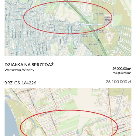
DZIAŁKA NA SPRZEDAŻ
2
29 000,00 m
Warszawa, Włochy
2
900,00 zł/m
26 100 000 zł
BRZ-GS-164226