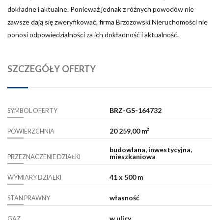
dokładne i aktualne. Ponieważ jednak z różnych powodów nie
zawsze dają się zweryfikować, firma Brzozowski Nieruchomości nie
ponosi odpowiedzialności za ich dokładność i aktualność.
SZCZEGÓŁY OFERTY
BRZ-GS-164732
SYMBOL OFERTY
20 259,00 m²
POWIERZCHNIA
budowlana, inwestycyjna,
mieszkaniowa
PRZEZNACZENIE DZIAŁKI
41 x 500 m
WYMIARY DZIAŁKI
własność
STAN PRAWNY
w ulicy
GAZ