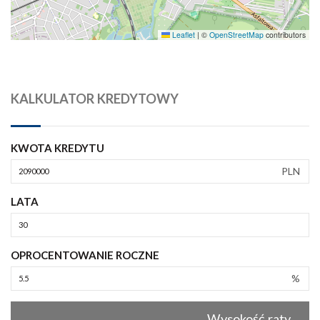
Leaflet
|
©
OpenStreetMap
contributors
KALKULATOR KREDYTOWY
KWOTA KREDYTU
PLN
LATA
OPROCENTOWANIE ROCZNE
%
Wysokość raty