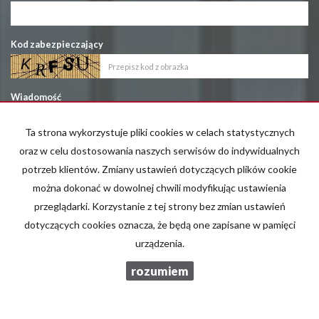
Kod zabezpieczający
Wiadomość
Ta strona wykorzystuje pliki cookies w celach statystycznych
oraz w celu dostosowania naszych serwisów do indywidualnych
potrzeb klientów. Zmiany ustawień dotyczących plików cookie
można dokonać w dowolnej chwili modyfikując ustawienia
Wyrażam zgodę na przetwarzanie podanych przeze mnie danych
przeglądarki. Korzystanie z tej strony bez zmian ustawień
osobowych. Administratorem danych jest Brzozowski Nieruchomości.
dotyczących cookies oznacza, że będą one zapisane w pamięci
Mam prawo dostępu do swoich danych i ich poprawiania. Podanie
urządzenia.
danych jest dobrowolne. Dane zbierane są w celu marketingowym oraz
w celu realizowania i wykonania zawartej umowy lub do podjęcia
rozumiem
działań na Twoje żądanie przed zawarciem umowy.