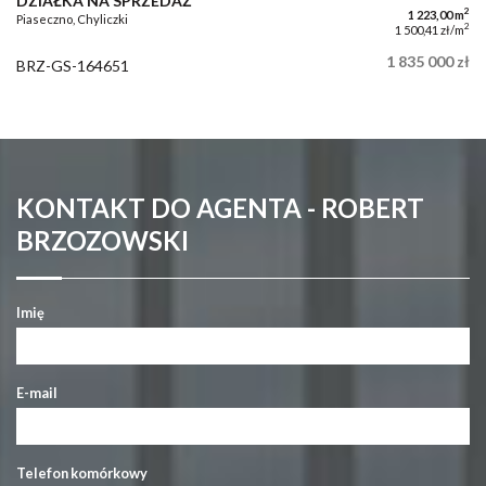
DZIAŁKA NA SPRZEDAŻ
2
1 223,00 m
Piaseczno, Chyliczki
2
1 500,41 zł/m
1 835 000 zł
BRZ-GS-164651
KONTAKT DO AGENTA - ROBERT
BRZOZOWSKI
Imię
E-mail
Telefon komórkowy