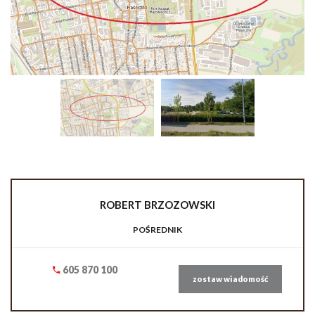
ROBERT
BRZOZOWSKI
POŚREDNIK
605 870 100
zostaw wiadomość