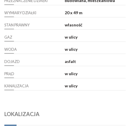
budowlana, mieszkaniowa
PRZEZNACZENIE DZIAŁKI
20 x 49 m
WYMIARY DZIAŁKI
własność
STAN PRAWNY
w ulicy
GAZ
w ulicy
WODA
asfalt
DOJAZD
w ulicy
PRĄD
w ulicy
KANALIZACJA
LOKALIZACJA