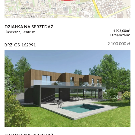
DZIAŁKA NA SPRZEDAŻ
2
1 926,00 m
Piaseczno, Centrum
2
1 090,34 zł/m
2 100 000 zł
BRZ-GS-162991