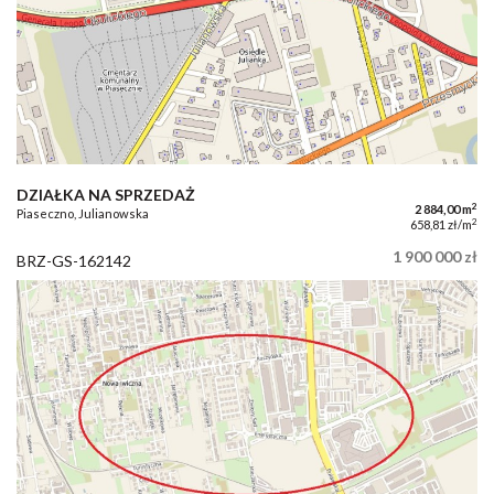
DZIAŁKA NA SPRZEDAŻ
2
2 884,00 m
Piaseczno, Julianowska
2
658,81 zł/m
1 900 000 zł
BRZ-GS-162142