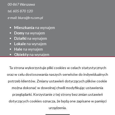
00-867 Warszawa
tel. 605 870 120
e-mail: biuro@b-n.com.pl
Mieszkania
na wynajem
Domy
na wynajem
Działki
na wynajem
Lokale
na wynajem
Hale
na wynajem
Obiekty
na wynajem
Mieszkania
na sprzedaż
Ta strona wykorzystuje pliki cookies w celach statystycznych
Domy
na sprzedaż
Działki
na sprzedaż
oraz w celu dostosowania naszych serwisów do indywidualnych
Lokale
na sprzedaż
potrzeb klientów. Zmiany ustawień dotyczących plików cookie
Hale
na sprzedaż
można dokonać w dowolnej chwili modyfikując ustawienia
Obiekty
na sprzedaż
przeglądarki. Korzystanie z tej strony bez zmian ustawień
adresowo.pl
dotyczących cookies oznacza, że będą one zapisane w pamięci
urządzenia.