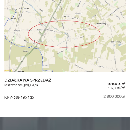
DZIAŁKA NA SPRZEDAŻ
2
20 100,00 m
Mszczonów (gw), Gąba
2
139,30 zł/m
2 800 000 zł
BRZ-GS-163133