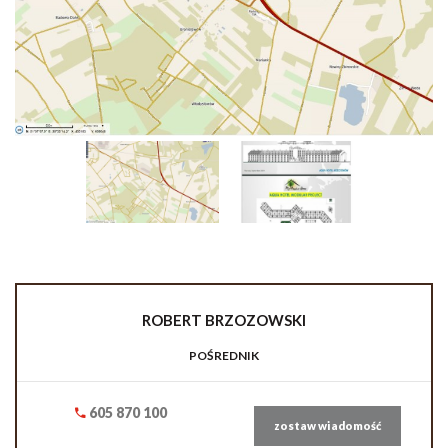
ROBERT
BRZOZOWSKI
POŚREDNIK
605 870 100
zostaw wiadomość