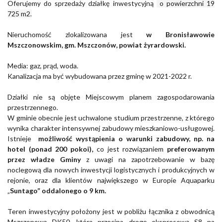
Oferujemy do sprzedaży działkę inwestycyjną
o powierzchni 19
725 m2.
Nieruchomość zlokalizowana jest
w Bronisławowie
Mszczonowskim, gm. Mszczonów, powiat żyrardowsk
i.
Media: gaz, prąd, woda.
Kanalizacja ma być wybudowana przez gminę w 2021-2022 r.
Działki nie są objęte Miejscowym planem zagospodarowania
przestrzennego.
W gminie obecnie jest uchwalone studium przestrzenne, z którego
wynika charakter intensywnej zabudowy mieszkaniowo-usługowej.
Istnieje
możliwość wystąpienia o warunki zabudowy, np. na
hotel (ponad 200 pokoi),
co jest rozwiązaniem
preferowanym
przez władze Gminy
z uwagi na zapotrzebowanie w bazę
noclegową dla nowych inwestycji logistycznych i produkcyjnych w
rejonie, oraz dla klientów największego w Europie Aquaparku
„
Suntago” oddalonego o 9 km.
Teren inwestycyjny położony jest w pobliżu łącznika z obwodnicą
Mszczonowa DK50, która przecina drogę ekspresową S8 na