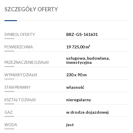
SZCZEGÓŁY OFERTY
BRZ-GS-161631
SYMBOL OFERTY
19 725,00 m²
POWIERZCHNIA
usługowa, budowlana,
inwestycyjna
PRZEZNACZENIE DZIAŁKI
230 x 90 m
WYMIARY DZIAŁKI
własność
STAN PRAWNY
nieregularny
KSZTAŁT DZIAŁKI
w drodze dojazdowej
GAZ
jest
WODA