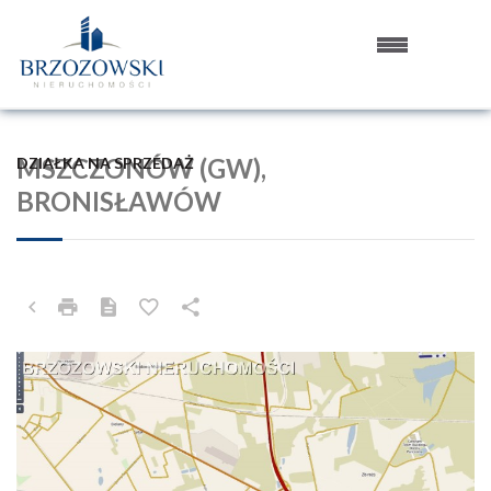
MSZCZONÓW (GW),
DZIAŁKA NA SPRZEDAŻ
BRONISŁAWÓW