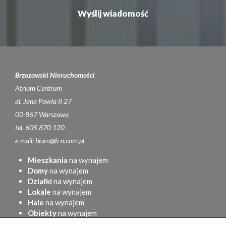
Brzozowski Nieruchomości
Atrium Centrum
al. Jana Pawła II 27
00-867 Warszawa
tel. 605 870 120
e-mail: biuro@b-n.com.pl
Mieszkania
na wynajem
Domy
na wynajem
Działki
na wynajem
Lokale
na wynajem
Hale
na wynajem
Obiekty
na wynajem