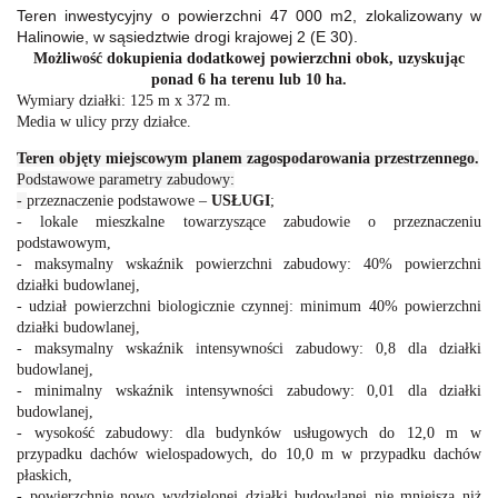
Teren inwestycyjny o powierzchni 47 000 m2, zlokalizowany w
Halinowie, w sąsiedztwie drogi krajowej 2 (E 30).
Możliwość dokupienia dodatkowej powierzchni obok, uzyskując
ponad 6 ha terenu lub 10 ha.
Wymiary działki: 125 m x 372 m.
Media w ulicy przy działce.
Teren objęty miejscowym planem zagospodarowania przestrzennego.
Podstawowe parametry zabudowy:
-
przeznaczenie podstawowe –
USŁUGI
;
- lokale mieszkalne towarzyszące zabudowie o przeznaczeniu
podstawowym,
- maksymalny wskaźnik powierzchni zabudowy: 40% powierzchni
działki budowlanej,
- udział powierzchni biologicznie czynnej: minimum 40% powierzchni
działki budowlanej,
- maksymalny wskaźnik intensywności zabudowy: 0,8 dla działki
budowlanej,
- minimalny wskaźnik intensywności zabudowy: 0,01 dla działki
budowlanej,
- wysokość zabudowy: dla budynków usługowych do 12,0 m w
przypadku dachów wielospadowych, do 10,0 m w przypadku dachów
płaskich,
- powierzchnię nowo wydzielonej działki budowlanej nie mniejszą niż