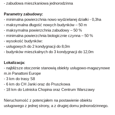
- zabudowa mieszkaniowa jednorodzinna
Parametry zabudowy:
- minimaln
a
powierzchni
a nowo wydzielanej
dział
ki -
0,3ha
- maksymaln
a
długość nowych budynków –
50 m
- maksymalna powierzchnia zabudowy – 50 %
- minimalna powierzchnia biologicznie czynna – 50 %
- wysokość budynków:
- usługowych do 2 kondygnacji do 8,0m
- budynków mieszkalnych do 3 kondygnacji do 12,0m
Lokalizacja:
- najbliższe otoczenie stanowią
obiekty usługowo-
magazynowe
m.in Panattoni Europe
-
3 km do trasy S8
- 6 km do CH Janki oraz do Pruszkowa
- 18 km do Lotniska Chopina oraz Centrum Warszawy
Nieruchomość z potencjałem na postawienie obiektu
usługowego z jednej strony, a z drugiej domu jednorodzinnego.