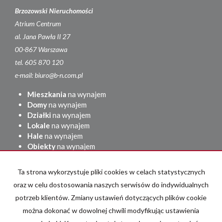
Brzozowski Nieruchomości
Atrium Centrum
al. Jana Pawła II 27
00-867 Warszawa
tel. 605 870 120
e-mail: biuro@b-n.com.pl
Mieszkania
na wynajem
Domy
na wynajem
Działki
na wynajem
Lokale
na wynajem
Hale
na wynajem
Obiekty
na wynajem
Mieszkania
na sprzedaż
Ta strona wykorzystuje pliki cookies w celach statystycznych
Domy
na sprzedaż
oraz w celu dostosowania naszych serwisów do indywidualnych
Działki
na sprzedaż
Lokale
na sprzedaż
potrzeb klientów. Zmiany ustawień dotyczących plików cookie
Hale
na sprzedaż
można dokonać w dowolnej chwili modyfikując ustawienia
Obiekty
na sprzedaż