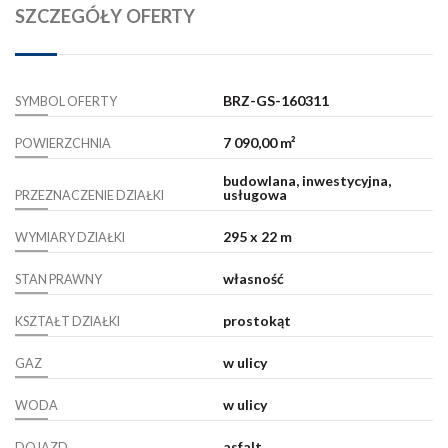
SZCZEGÓŁY OFERTY
BRZ-GS-160311
SYMBOL OFERTY
7 090,00 m²
POWIERZCHNIA
budowlana, inwestycyjna,
usługowa
PRZEZNACZENIE DZIAŁKI
295 x 22 m
WYMIARY DZIAŁKI
własność
STAN PRAWNY
prostokąt
KSZTAŁT DZIAŁKI
w ulicy
GAZ
w ulicy
WODA
asfalt
DOJAZD