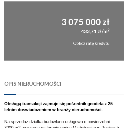
3 075 000 zł
2
433,71 zł/m
Oblicz ratę kredytu
OPIS NIERUCHOMOŚCI
Obsługą transakcji zajmuje się pośrednik geodeta z 25-
letnim doświadczeniem w branży nieruchomości.
Na sprzedaż działka budowlano-usługowa o powierzchni
7000 m2, położona na terenie gminy Michałowice w Pęcicach.