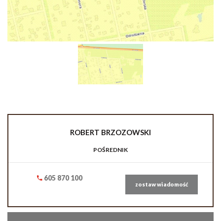
ROBERT
BRZOZOWSKI
POŚREDNIK
605 870 100
zostaw wiadomość