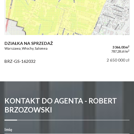
DZIAŁKA NA SPRZEDAŻ
2
3 366,00 m
Warszawa, Włochy, Salomea
2
787,28 zł/m
2 650 000 zł
BRZ-GS-162032
KONTAKT DO AGENTA - ROBERT
BRZOZOWSKI
Imię