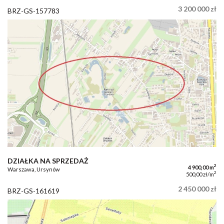
3 200 000 zł
BRZ-GS-157783
DZIAŁKA NA SPRZEDAŻ
2
4 900,00 m
Warszawa, Ursynów
2
500,00 zł/m
2 450 000 zł
BRZ-GS-161619