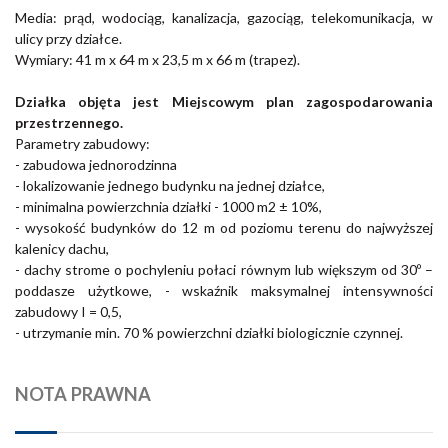
Media: prąd, wodociąg, kanalizacja, gazociąg, telekomunikacja, w
ulicy przy działce.
Wymiary: 41 m x 64 m x 23,5 m x 66 m (trapez).
Działka objęta jest
Miejscowym plan zagospodarowania
przestrzennego.
Parametry zabudowy:
- zabudowa jednorodzinna
- lokalizowanie jednego budynku na jednej działce,
- minimalna powierzchnia działki - 1000 m2 ± 10%,
- wysokość budynków do 12 m od poziomu terenu do najwyższej
kalenicy dachu,
- dachy strome o pochyleniu połaci równym lub większym od 30º –
poddasze użytkowe, - wskaźnik maksymalnej intensywności
zabudowy I = 0,5,
- utrzymanie min. 70 % powierzchni działki biologicznie czynnej.
NOTA PRAWNA