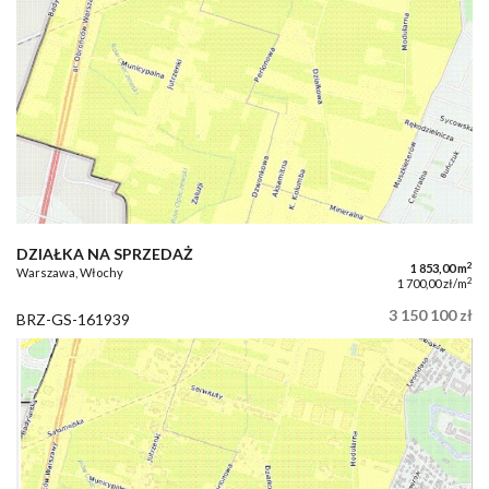
DZIAŁKA NA SPRZEDAŻ
2
1 853,00 m
Warszawa, Włochy
2
1 700,00 zł/m
3 150 100 zł
BRZ-GS-161939