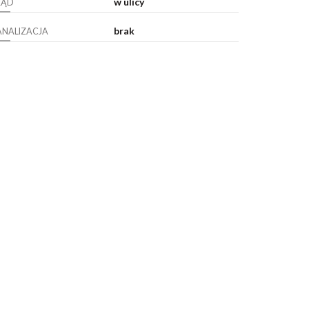
w ulicy
RĄD
brak
ANALIZACJA