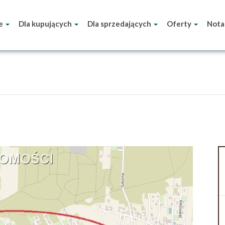
ie
Dla kupujących
Dla sprzedających
Oferty
Nota