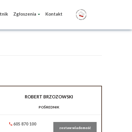
tnik
Zgłoszenia
Kontakt
ROBERT
BRZOZOWSKI
POŚREDNIK
605 870 100
zostaw wiadomość