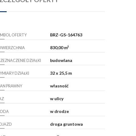
BRZ-GS-164763
YMBOL OFERTY
830,00 m²
OWIERZCHNIA
budowlana
RZEZNACZENIE DZIAŁKI
32 x 25,5 m
YMIARY DZIAŁKI
własność
TAN PRAWNY
w ulicy
AZ
w drodze
ODA
droga gruntowa
OJAZD