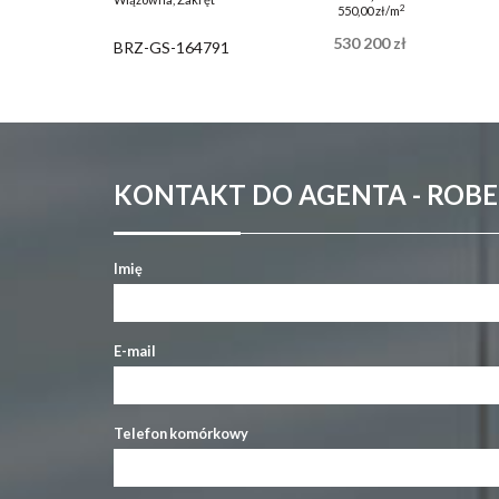
2
550,00 zł/m
530 200 zł
BRZ-GS-164791
KONTAKT DO AGENTA - ROB
Imię
E-mail
Telefon komórkowy