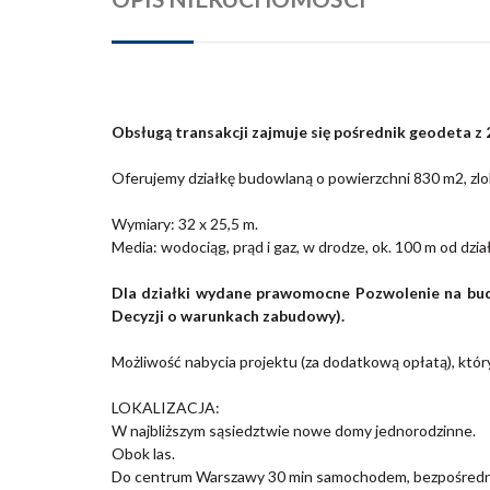
Obsługą transakcji zajmuje się pośrednik geodeta z
Oferujemy działkę budowlaną o powierzchni 830 m2, zl
Wymiary:
32 x 25,5 m.
Media: wodociąg, prąd i gaz, w drodze, ok. 100 m od dział
Dla działki wydane prawomocne Pozwolenie na bu
Decyzji o warunkach zabudowy).
Możliwość nabycia projektu (za dodatkową opłatą), któ
LOKALIZACJA:
W najbliższym sąsiedztwie
nowe domy jednorodzinne.
Obok las.
Do centrum Warszawy
30 min samochodem
, bezpośredn