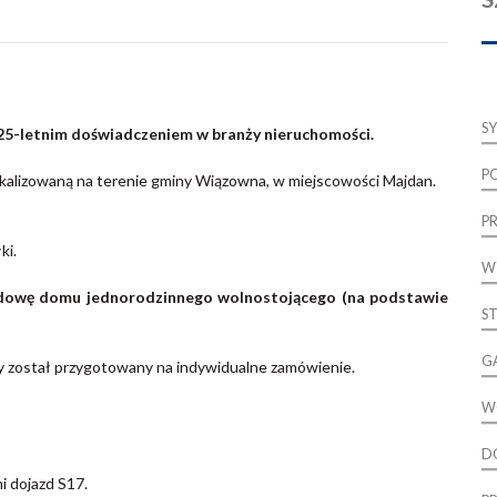
S
 25-letnim doświadczeniem w branży nieruchomości.
P
okalizowaną na terenie gminy Wiązowna, w miejscowości Majdan.
P
ki.
W
dowę domu jednorodzinnego wolnostojącego (na podstawie
S
G
ry został przygotowany na indywidualne zamówienie.
W
D
i dojazd S17.