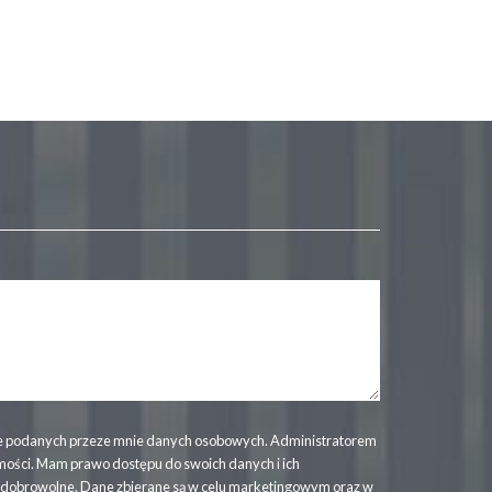
 podanych przeze mnie danych osobowych. Administratorem
mości. Mam prawo dostępu do swoich danych i ich
t dobrowolne. Dane zbierane są w celu marketingowym oraz w