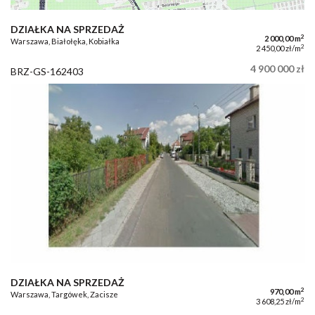
DZIAŁKA NA SPRZEDAŻ
2
2 000,00 m
Warszawa, Białołęka, Kobiałka
2
2 450,00 zł/m
4 900 000 zł
BRZ-GS-162403
DZIAŁKA NA SPRZEDAŻ
2
970,00 m
Warszawa, Targówek, Zacisze
2
3 608,25 zł/m