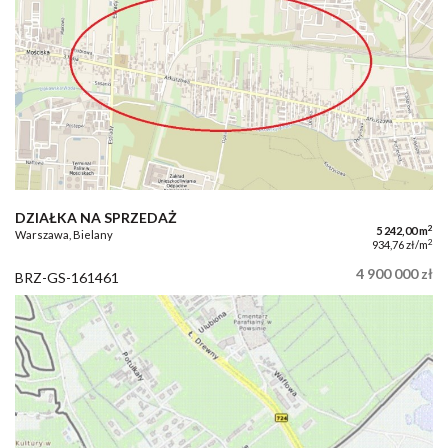
DZIAŁKA NA SPRZEDAŻ
2
5 242,00 m
Warszawa, Bielany
2
934,76 zł/m
4 900 000 zł
BRZ-GS-161461