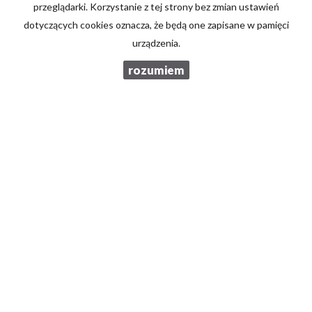
przeglądarki. Korzystanie z tej strony bez zmian ustawień
Kod zabezpieczający
dotyczących cookies oznacza, że będą one zapisane w pamięci
urządzenia.
Wiadomość
rozumiem
Wyrażam zgodę na przetwarzanie podanych przeze mnie danych
osobowych. Administratorem danych jest Brzozowski Nieruchomości.
Mam prawo dostępu do swoich danych i ich poprawiania. Podanie
danych jest dobrowolne. Dane zbierane są w celu marketingowym oraz
w celu realizowania i wykonania zawartej umowy lub do podjęcia
działań na Twoje żądanie przed zawarciem umowy.