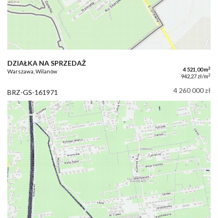
DZIAŁKA NA SPRZEDAŻ
2
4 521,00 m
Warszawa, Wilanów
2
942,27 zł/m
4 260 000 zł
BRZ-GS-161971