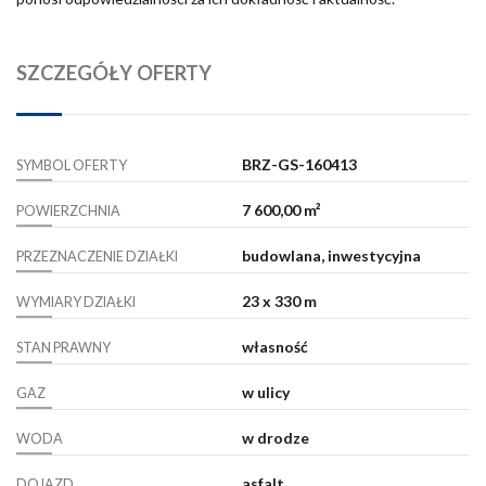
SZCZEGÓŁY OFERTY
BRZ-GS-160413
SYMBOL OFERTY
7 600,00 m²
POWIERZCHNIA
budowlana, inwestycyjna
PRZEZNACZENIE DZIAŁKI
23 x 330 m
WYMIARY DZIAŁKI
własność
STAN PRAWNY
w ulicy
GAZ
w drodze
WODA
asfalt
DOJAZD