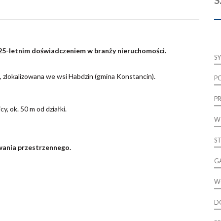
z 25-letnim doświadczeniem w branży nieruchomości.
S
 zlokalizowana we wsi Habdzin (gmina Konstancin).
P
P
cy, ok. 50 m od działki.
W
S
ania przestrzennego.
G
W
D