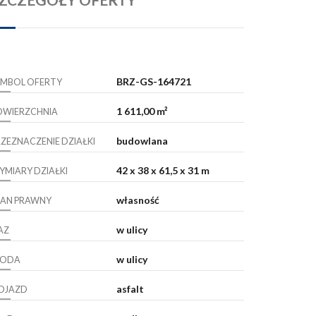
BRZ-GS-164721
YMBOL OFERTY
1 611,00 m²
OWIERZCHNIA
budowlana
RZEZNACZENIE DZIAŁKI
42 x 38 x 61,5 x 31 m
YMIARY DZIAŁKI
własność
TAN PRAWNY
w ulicy
AZ
w ulicy
ODA
asfalt
OJAZD