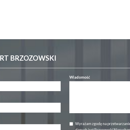
ERT BRZOZOWSKI
Wiadomość
Wyrażam zgodę na przetwarzanie
danych jest Brzozowski Nierucho