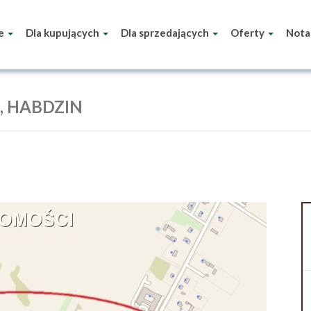
ie
Dla kupujących
Dla sprzedających
Oferty
Nota
, HABDZIN