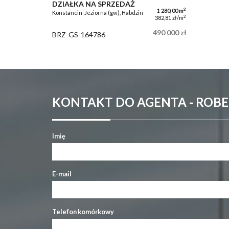
DZIAŁKA NA SPRZEDAŻ
2
1 280,00 m
Konstancin-Jeziorna (gw), Habdzin
2
382,81 zł/m
490 000 zł
BRZ-GS-164786
KONTAKT DO AGENTA - ROB
Imię
E-mail
Telefon komórkowy