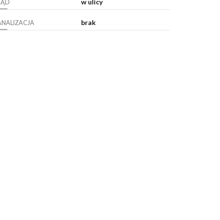
w ulicy
RĄD
brak
ANALIZACJA