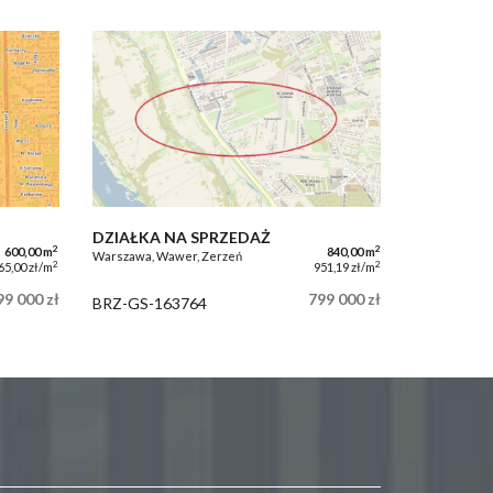
DZIAŁKA NA SPRZEDAŻ
2
2
600,00 m
840,00 m
Warszawa, Wawer, Zerzeń
2
2
65,00 zł/m
951,19 zł/m
99 000 zł
799 000 zł
BRZ-GS-163764