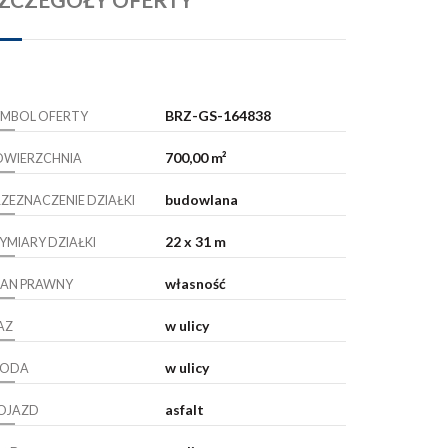
BRZ-GS-164838
YMBOL OFERTY
700,00 m²
OWIERZCHNIA
budowlana
RZEZNACZENIE DZIAŁKI
22 x 31 m
YMIARY DZIAŁKI
własność
TAN PRAWNY
w ulicy
AZ
w ulicy
ODA
asfalt
OJAZD