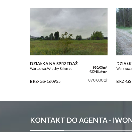
DZIAŁKA NA SPRZEDAŻ
DZIAŁK
2
930,00 m
Warszawa, Włochy, Salomea
Warszawa
2
935,48 zł/m
870 000 zł
BRZ-GS-160955
BRZ-GS
KONTAKT DO AGENTA - IW