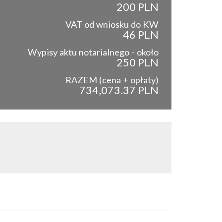
200 PLN
VAT od wniosku do KW
46 PLN
Wypisy aktu notarialnego - około
250 PLN
RAZEM (cena + opłaty)
734,073.37 PLN