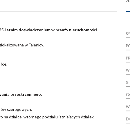
z 25-letnim doświadczeniem w branży nieruchomości.
S
lokalizowana w Falenicy.
P
P
ałce.
W
S
ania przestrzennego.
G
W
omów szeregowych,
go na działce,
wtórnego podziału istniejących działek,
D