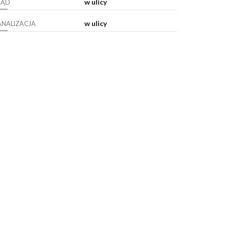
w ulicy
RĄD
w ulicy
ANALIZACJA