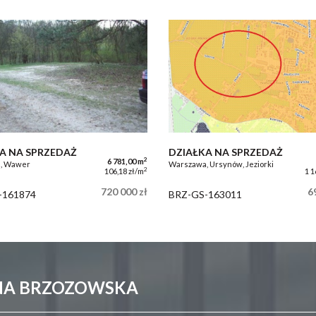
A NA SPRZEDAŻ
DZIAŁKA NA SPRZEDAŻ
2
6 781,00 m
, Wawer
Warszawa, Ursynów, Jeziorki
2
106,18 zł/m
1 1
720 000 zł
6
-161874
BRZ-GS-163011
ONA BRZOZOWSKA