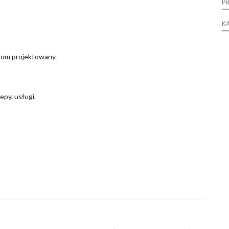
P
K
 dom projektowany.
epy, usługi.