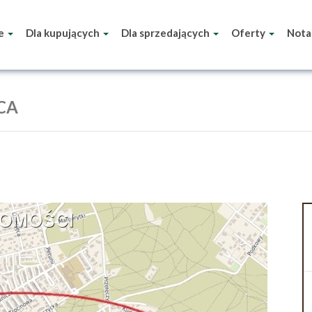
ie
Dla kupujących
Dla sprzedających
Oferty
Nota
CA