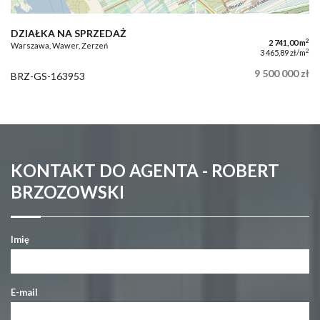
DZIAŁKA NA SPRZEDAŻ
2
2 741,00 m
Warszawa, Wawer, Zerzeń
2
3 465,89 zł/m
9 500 000 zł
BRZ-GS-163953
KONTAKT DO AGENTA - ROBERT
BRZOZOWSKI
Imię
E-mail