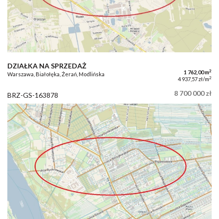
DZIAŁKA NA SPRZEDAŻ
2
1 762,00 m
Warszawa, Białołęka, Żerań, Modlińska
2
4 937,57 zł/m
8 700 000 zł
BRZ-GS-163878