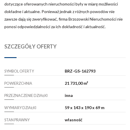
dotyczące oferowanych nieruchomości były w miarę możliwości
dokładne i aktualne. Ponieważ jednak z różnych powodów nie
zawsze dają się zweryfikować, firma Brzozowski Nieruchomości nie
ponosi odpowiedzialności za ich dokładność i aktualność.
SZCZEGÓŁY OFERTY
BRZ-GS-162793
SYMBOL OFERTY
21 731,00 m²
POWIERZCHNIA
inna
PRZEZNACZENIE DZIAŁKI
59 x 143 x 190 x 69 m
WYMIARY DZIAŁKI
własność
STAN PRAWNY