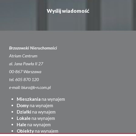
Brzozowski Nieruchomości
Atrium Centrum
al. Jana Pawła II 27
00-867 Warszawa
tel. 605 870 120
e-mail: biuro@b-n.com.pl
Mieszkania
na wynajem
Domy
na wynajem
Działki
na wynajem
Lokale
na wynajem
Hale
na wynajem
Obiekty
na wynajem