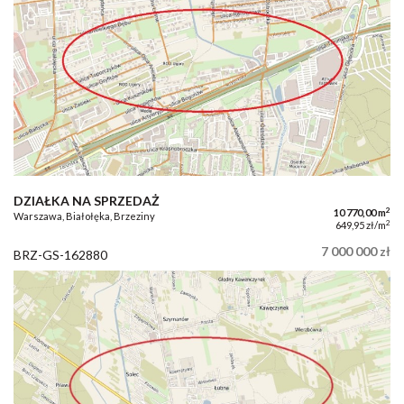
DZIAŁKA NA SPRZEDAŻ
2
10 770,00 m
Warszawa, Białołęka, Brzeziny
2
649,95 zł/m
7 000 000 zł
BRZ-GS-162880