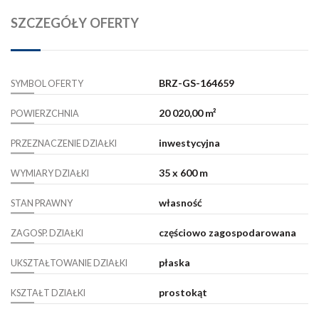
SZCZEGÓŁY OFERTY
BRZ-GS-164659
SYMBOL OFERTY
20 020,00 m²
POWIERZCHNIA
inwestycyjna
PRZEZNACZENIE DZIAŁKI
35 x 600 m
WYMIARY DZIAŁKI
własność
STAN PRAWNY
częściowo zagospodarowana
ZAGOSP. DZIAŁKI
płaska
UKSZTAŁTOWANIE DZIAŁKI
prostokąt
KSZTAŁT DZIAŁKI