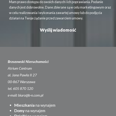
Mam prawo dostępu do swoich danych i ich poprawiania. Podanie
danych jest dobrowolne. Dane zbierane są w celu marketingowym oraz
w celu realizowania i wykonania zawartej umowy lub do podjęcia
działań na Twoje żądanie przed zawarciem umowy.
Brzozowski Nieruchomości
Atrium Centrum
al. Jana Pawła II 27
00-867 Warszawa
tel. 605 870 120
e-mail: biuro@b-n.com.pl
Mieszkania
na wynajem
Domy
na wynajem
Działki
na wynajem