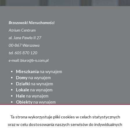
Brzozowski Nieruchomości
Atrium Centrum
al. Jana Pawła II 27
00-867 Warszawa
tel. 605 870 120
e-mail: biuro@b-n.com.pl
Mieszkania
na wynajem
Domy
na wynajem
Działki
na wynajem
Lokale
na wynajem
Hale
na wynajem
Obiekty
na wynajem
Mieszkania
na sprzedaż
Ta strona wykorzystuje pliki cookies w celach statystycznych
Domy
na sprzedaż
Działki
na sprzedaż
oraz w celu dostosowania naszych serwisów do indywidualnych