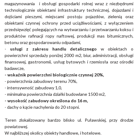
magazynowania i obsługi gospodarki rolnej wraz z niezbędnymi
technologicznie obiektami infrastruktury technicznej, dojazdami i
dojściami pieszymi, miejscami postoju pojazdów, zielenią oraz
obiektami czynnej ochrony przed uciążliwościami, z wyłączeniem
przedsięwzięć polegających na wytwarzaniu i przetwarzaniu koksu i
produktów rafinacji ropy naftowej, produkcji mas bitumicznych,
betonu oraz gospodarowaniu odpadami,
-
usługi z zakresu handlu detalicznego
w obiektach o
powierzchni sprzedaży poniżej 2000 m2, biur, administracji, obsługi
finansowej, gastronomii, usług bytowych i rzemiosła oraz ośrodki
badawcze,
- wskaźnik powierzchni biologicznie czynnej 20%,
- powierzchnia zabudowy terenu 70%,
- intensywność zabudowy 1,0,
- minimalna powierzchnia działki budowlane 1500 m2,
- wysokość zabudowy określona do 16 m,
- dachy o kącie nachylenia do 20 stopni.
Teren zlokalizowany bardzo blisko ul. Puławskiej, przy drodze
powiatowej.
W najbliższej okolicy obiekty handlowe, i hotelowe.