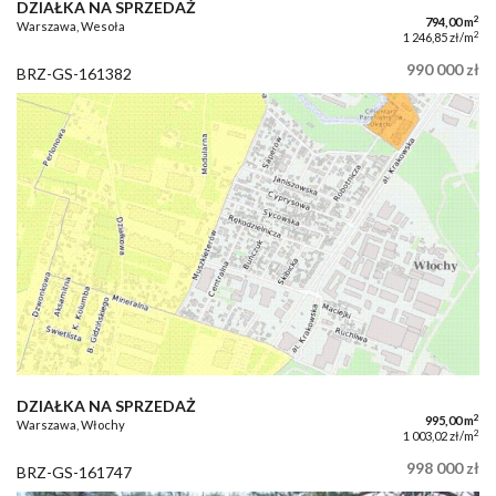
DZIAŁKA NA SPRZEDAŻ
2
794,00 m
Warszawa, Wesoła
2
1 246,85 zł/m
990 000 zł
BRZ-GS-161382
DZIAŁKA NA SPRZEDAŻ
2
995,00 m
Warszawa, Włochy
2
1 003,02 zł/m
998 000 zł
BRZ-GS-161747