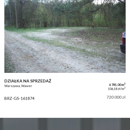
DZIAŁKA NA SPRZEDAŻ
2
6 781,00 m
Warszawa, Wawer
2
106,18 zł/m
720 000 zł
BRZ-GS-161874