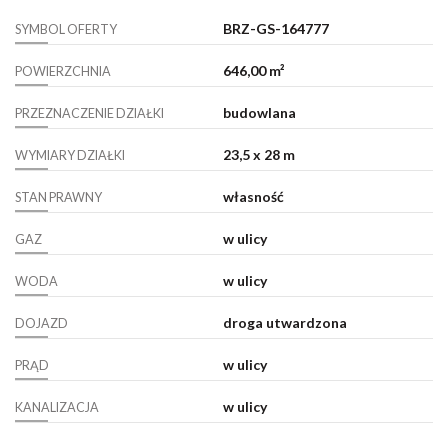
BRZ-GS-164777
SYMBOL OFERTY
646,00 m²
POWIERZCHNIA
budowlana
PRZEZNACZENIE DZIAŁKI
23,5 x 28 m
WYMIARY DZIAŁKI
własność
STAN PRAWNY
w ulicy
GAZ
w ulicy
WODA
droga utwardzona
DOJAZD
w ulicy
PRĄD
w ulicy
KANALIZACJA