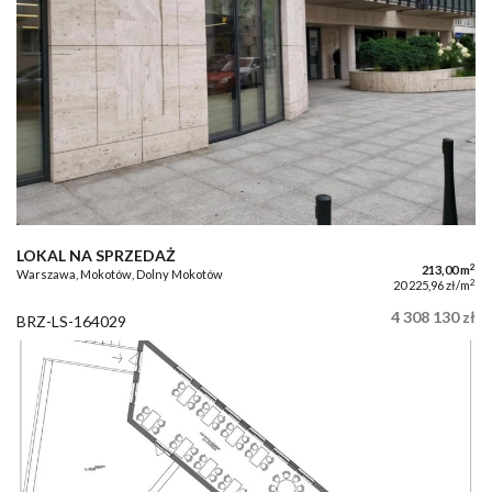
LOKAL NA SPRZEDAŻ
2
213,00 m
Warszawa, Mokotów, Dolny Mokotów
2
20 225,96 zł/m
4 308 130 zł
BRZ-LS-164029