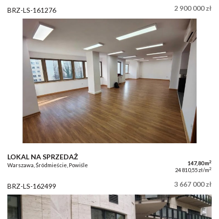
2 900 000 zł
BRZ-LS-161276
LOKAL NA SPRZEDAŻ
2
147,80 m
Warszawa, Śródmieście, Powiśle
2
24 810,55 zł/m
3 667 000 zł
BRZ-LS-162499