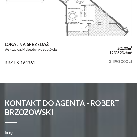
LOKAL NA SPRZEDAŻ
2
201,00 m
Warszawa, Mokotów, Augustówka
2
19 353,23 zł/m
3 890 000 zł
BRZ-LS-164361
KONTAKT DO AGENTA - ROBERT
BRZOZOWSKI
Imię