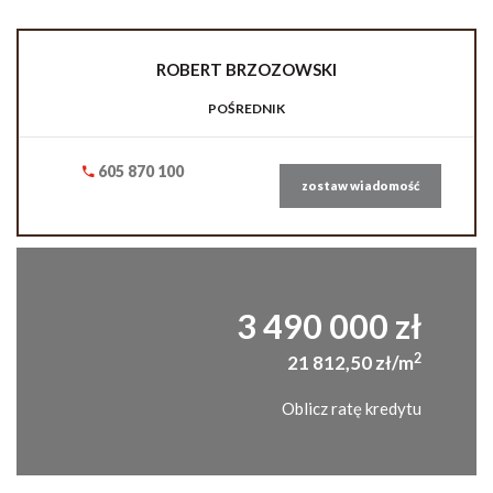
ROBERT
BRZOZOWSKI
POŚREDNIK
605 870 100
zostaw wiadomość
3 490 000 zł
2
21 812,50 zł/m
Oblicz ratę kredytu