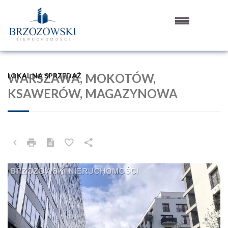
WARSZAWA, MOKOTÓW,
LOKAL NA SPRZEDAŻ
KSAWERÓW, MAGAZYNOWA