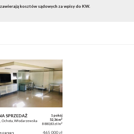
 zawierają kosztów sądowych za wpisy do KW.
NA SPRZEDAŻ
1 pokój
2
52,36 m
 Ochota, Włodarzewska
2
8 880,83 zł/m
465 000 zł
-158382