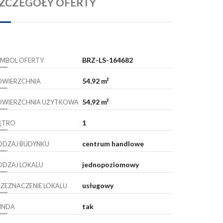
ZCZEGÓŁY OFERTY
BRZ-LS-164682
YMBOL OFERTY
54,92 m²
OWIERZCHNIA
54,92 m²
OWIERZCHNIA UŻYTKOWA
1
IĘTRO
centrum handlowe
ODZAJ BUDYNKU
jednopoziomowy
ODZAJ LOKALU
usługowy
RZEZNACZENIE LOKALU
tak
INDA