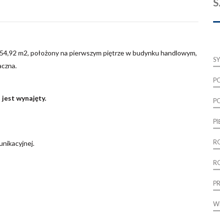
S
 54,92 m2, położony na pierwszym piętrze w budynku handlowym,
S
aczna.
P
 jest wynajęty.
P
P
R
unikacyjnej.
R
P
W