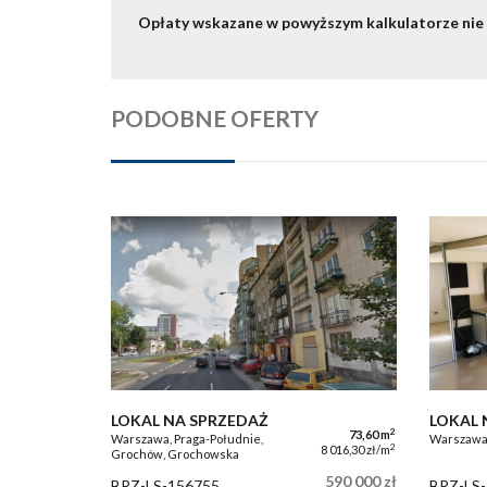
Opłaty wskazane w powyższym kalkulatorze nie
PODOBNE OFERTY
LOKAL NA SPRZEDAŻ
LOKAL 
2
73,60 m
Warszawa, Praga-Południe,
Warszawa,
2
8 016,30 zł/m
Grochów, Grochowska
590 000 zł
BRZ-LS-156755
BRZ-LS