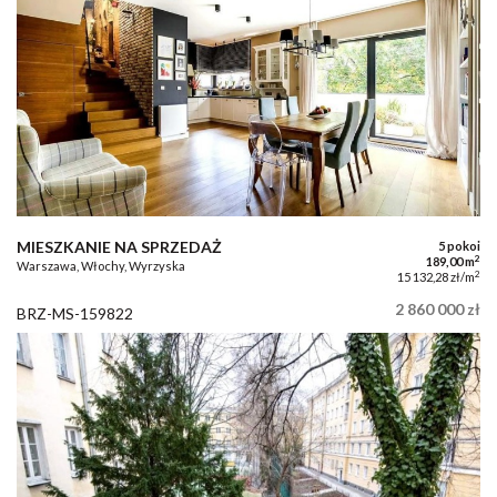
MIESZKANIE NA SPRZEDAŻ
5 pokoi
2
189,00 m
Warszawa, Włochy, Wyrzyska
2
15 132,28 zł/m
2 860 000 zł
BRZ-MS-159822