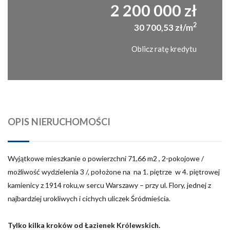
2 200 000 zł
2
30 700,53 zł/m
Oblicz ratę kredytu
OPIS NIERUCHOMOŚCI
Wyjątkowe mieszkanie o powierzchni 71,66 m2 , 2-pokojowe /
możliwość
wydzielenia
3 /, położone na na 1. piętrze w 4. piętrowej
kamienicy z 1914 roku,w sercu Warszawy – przy ul. Flory, jednej z
najbardziej urokliwych i cichych uliczek Śródmieścia.
Tylko kilka kroków od Łazienek Królewskich.