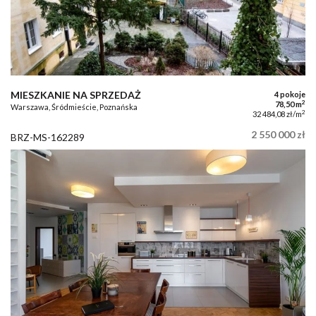
MIESZKANIE NA SPRZEDAŻ
4 pokoje
2
78,50 m
Warszawa, Śródmieście, Poznańska
2
32 484,08 zł/m
2 550 000 zł
BRZ-MS-162289