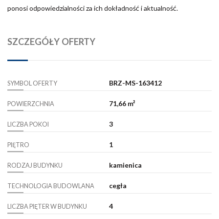
ponosi odpowiedzialności za ich dokładność i aktualność.
SZCZEGÓŁY OFERTY
BRZ-MS-163412
SYMBOL OFERTY
71,66 m²
POWIERZCHNIA
3
LICZBA POKOI
1
PIĘTRO
kamienica
RODZAJ BUDYNKU
cegła
TECHNOLOGIA BUDOWLANA
4
LICZBA PIĘTER W BUDYNKU