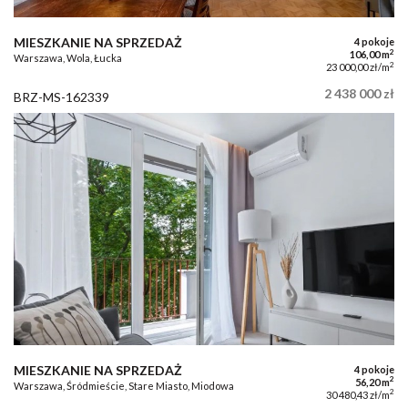
MIESZKANIE NA SPRZEDAŻ
4 pokoje
2
106,00 m
Warszawa, Wola, Łucka
2
23 000,00 zł/m
2 438 000 zł
BRZ-MS-162339
MIESZKANIE NA SPRZEDAŻ
4 pokoje
2
56,20 m
Warszawa, Śródmieście, Stare Miasto, Miodowa
2
30 480,43 zł/m