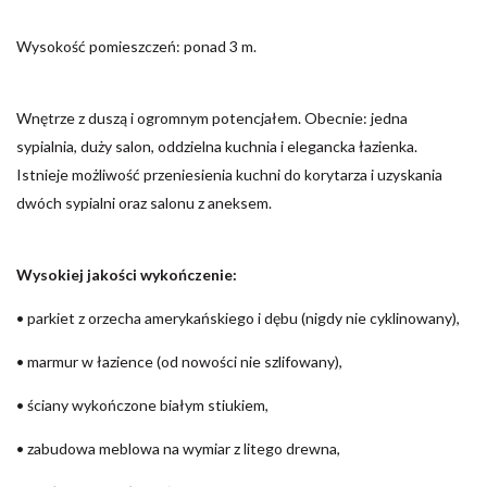
Wysokość pomieszczeń: ponad 3 m.
Wnętrze z duszą i ogromnym potencjałem. Obecnie: jedna
sypialnia, duży salon, oddzielna kuchnia i elegancka łazienka.
Istnieje możliwość przeniesienia kuchni do korytarza i uzyskania
dwóch sypialni oraz salonu z aneksem.
Wysokiej jakości wykończenie:
• parkiet z orzecha amerykańskiego i dębu (nigdy nie cyklinowany),
• marmur w łazience (od nowości nie szlifowany),
• ściany wykończone białym stiukiem,
• zabudowa meblowa na wymiar z litego drewna,