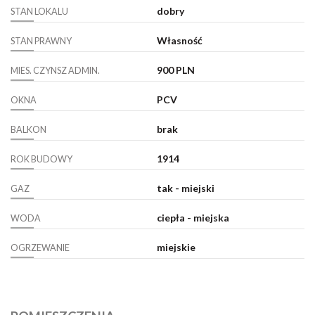
dobry
STAN LOKALU
Własność
STAN PRAWNY
900 PLN
MIES. CZYNSZ ADMIN.
PCV
OKNA
brak
BALKON
1914
ROK BUDOWY
tak - miejski
GAZ
ciepła - miejska
WODA
miejskie
OGRZEWANIE