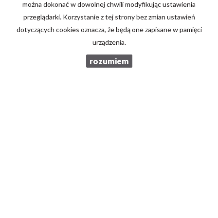
można dokonać w dowolnej chwili modyfikując ustawienia
Kod zabezpieczający
przeglądarki. Korzystanie z tej strony bez zmian ustawień
dotyczących cookies oznacza, że będą one zapisane w pamięci
urządzenia.
Wiadomość
rozumiem
Wyrażam zgodę na przetwarzanie podanych przeze mnie danych
osobowych. Administratorem danych jest Brzozowski Nieruchomości.
Mam prawo dostępu do swoich danych i ich poprawiania. Podanie
danych jest dobrowolne. Dane zbierane są w celu marketingowym oraz
w celu realizowania i wykonania zawartej umowy lub do podjęcia
działań na Twoje żądanie przed zawarciem umowy.