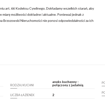
niu art. 66 Kodeksu Cywilnego. Dokładamy wszelkich starań, aby
 miarę możliwości dokładne i aktualne. Ponieważ jednak z
ma Brzozowski Nieruchomości nie ponosi odpowiedzialności za ich
aneks kuchenny -
P
połączony z jadalnią
RODZAJ KUCHNI
P
2
LICZBA ŁAZIENEK