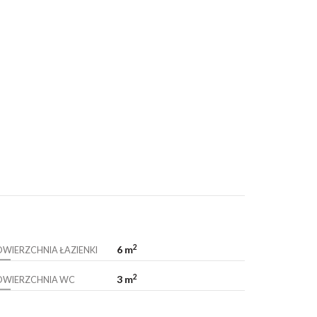
2
6 m
OWIERZCHNIA ŁAZIENKI
2
3 m
OWIERZCHNIA WC