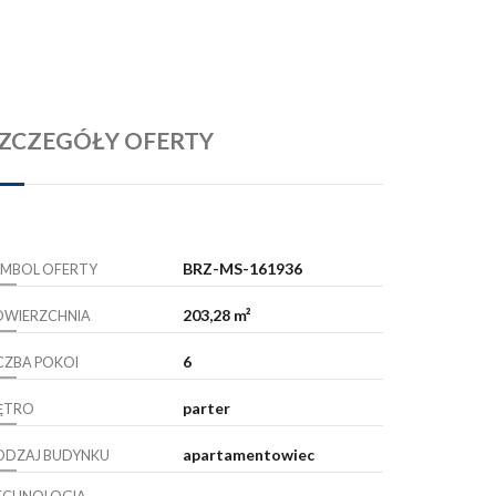
ZCZEGÓŁY OFERTY
BRZ-MS-161936
YMBOL OFERTY
203,28 m²
OWIERZCHNIA
6
ICZBA POKOI
parter
IĘTRO
apartamentowiec
ODZAJ BUDYNKU