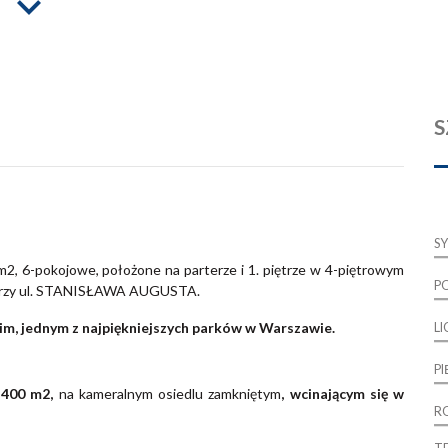
S
S
6-pokojowe, położone na parterze i 1. piętrze w 4-piętrowym
P
e przy ul. STANISŁAWA AUGUSTA.
m, jednym z najpiękniejszych parków w Warszawie.
L
P
 400 m2,
na kameralnym osiedlu zamkniętym
, wcinającym się w
R