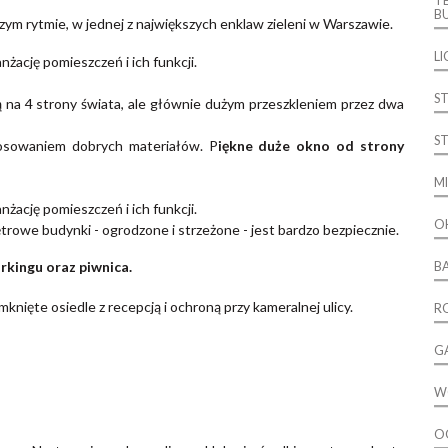
T
B
zym rytmie, w jednej z największych enklaw zieleni w Warszawie.
L
nżację pomieszczeń i ich funkcji.
S
 na 4 strony świata, ale głównie dużym przeszkleniem przez dwa
S
tosowaniem dobrych materiałów. P
iękne duże okno od strony
MI
nżację pomieszczeń i ich funkcji.
O
ętrowe budynki - ogrodzone i strzeżone - jest bardzo bezpiecznie.
rkingu oraz piwnica.
B
knięte osiedle z recepcją i ochroną przy kameralnej ulicy.
R
G
W
O