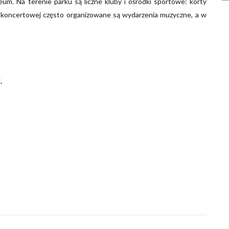
um. Na terenie parku są liczne kluby i ośrodki sportowe: korty
zli koncertowej często organizowane są wydarzenia muzyczne, a w
.