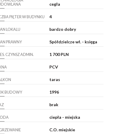
ECHNOLOGIA
cegła
UDOWLANA
4
ICZBA PIĘTER W BUDYNKU
bardzo dobry
TAN LOKALU
Spółdzielcze wł. - księga
TAN PRAWNY
1 700 PLN
ES. CZYNSZ ADMIN.
PCV
KNA
taras
ALKON
1996
OK BUDOWY
brak
AZ
ciepła - miejska
ODA
C.O. miejskie
GRZEWANIE