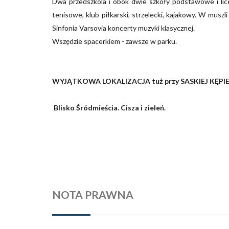
Dwa przedszkola i obok dwie szkoły podstawowe i lice
tenisowe, klub piłkarski, strzelecki, kajakowy. W mus
Sinfonia Varsovia koncerty muzyki klasycznej.
Wszędzie spacerkiem - zawsze w parku.
WYJĄTKOWA LOKALIZACJA tuż przy SASKIEJ KĘPIE
Blisko Śródmieścia. Cisza i zieleń.
NOTA PRAWNA