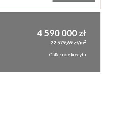
4 590 000 zł
2
22 579,69 zł/m
Oblicz ratę kredytu