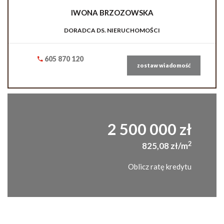
IWONA
BRZOZOWSKA
DORADCA DS. NIERUCHOMOŚCI
605 870 120
zostaw wiadomość
2 500 000 zł
2
825,08 zł/m
Oblicz ratę kredytu