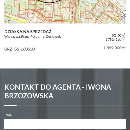
DZIAŁKA NA SPRZEDAŻ
2
501,00 m
Warszawa, Praga-Południe, Gocławek
2
3 790,42 zł/m
1 899 000 zł
BRZ-GS-160510
KONTAKT DO AGENTA - IWONA
BRZOZOWSKA
Imię