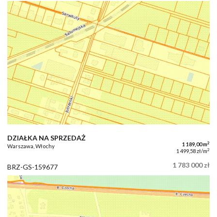
DZIAŁKA NA SPRZEDAŻ
2
1 189,00 m
Warszawa, Włochy
2
1 499,58 zł/m
1 783 000 zł
BRZ-GS-159677