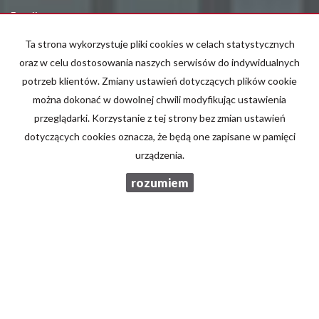
E-mail
Ta strona wykorzystuje pliki cookies w celach statystycznych
oraz w celu dostosowania naszych serwisów do indywidualnych
Telefon komórkowy
potrzeb klientów. Zmiany ustawień dotyczących plików cookie
można dokonać w dowolnej chwili modyfikując ustawienia
przeglądarki. Korzystanie z tej strony bez zmian ustawień
Kod zabezpieczający
dotyczących cookies oznacza, że będą one zapisane w pamięci
urządzenia.
Wiadomość
rozumiem
Wyrażam zgodę na przetwarzanie podanych przeze mnie danych
osobowych. Administratorem danych jest Brzozowski Nieruchomości.
Mam prawo dostępu do swoich danych i ich poprawiania. Podanie