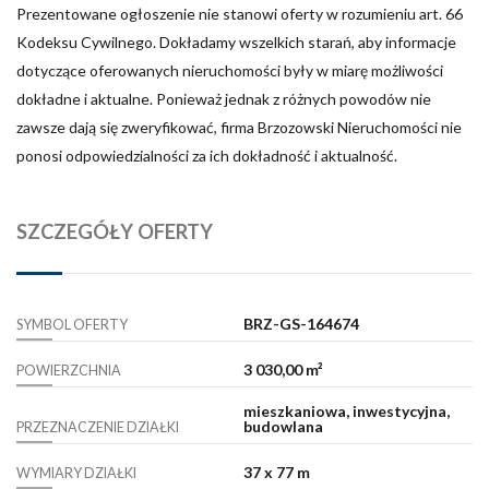
Prezentowane ogłoszenie nie stanowi oferty w rozumieniu art. 66
Kodeksu Cywilnego. Dokładamy wszelkich starań, aby informacje
dotyczące oferowanych nieruchomości były w miarę możliwości
dokładne i aktualne. Ponieważ jednak z różnych powodów nie
zawsze dają się zweryfikować, firma Brzozowski Nieruchomości nie
ponosi odpowiedzialności za ich dokładność i aktualność.
SZCZEGÓŁY OFERTY
BRZ-GS-164674
SYMBOL OFERTY
3 030,00 m²
POWIERZCHNIA
mieszkaniowa, inwestycyjna,
budowlana
PRZEZNACZENIE DZIAŁKI
37 x 77 m
WYMIARY DZIAŁKI