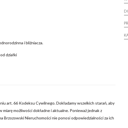
D
P
K
norodzinna i bliźniacza.
od działki
niu art. 66 Kodeksu Cywilnego. Dokładamy wszelkich starań, aby
 miarę możliwości dokładne i aktualne. Ponieważ jednak z
ma Brzozowski Nieruchomości nie ponosi odpowiedzialności za ich