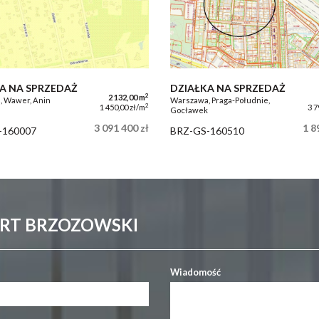
A NA SPRZEDAŻ
DZIAŁKA NA SPRZEDAŻ
2
2 132,00 m
 Wawer, Anin
Warszawa, Praga-Południe,
2
1 450,00 zł/m
3 7
Gocławek
3 091 400 zł
1 8
-160007
BRZ-GS-160510
ERT BRZOZOWSKI
Wiadomość