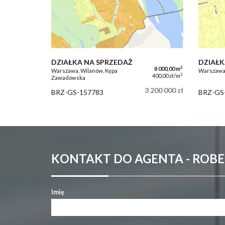
DZIAŁKA NA SPRZEDAŻ
DZIAŁK
2
8 000,00 m
Warszawa, Wilanów, Kępa
Warszawa,
2
400,00 zł/m
Zawadowska
3 200 000 zł
BRZ-GS-157783
BRZ-GS
KONTAKT DO AGENTA - ROB
Imię