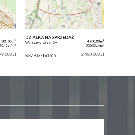
DZIAŁKA NA SPRZEDAŻ
2
2
501,00 m
4 900,00 m
Warszawa, Ursynów
2
2
90,42 zł/m
500,00 zł/m
99 000 zł
2 450 000 zł
BRZ-GS-161619