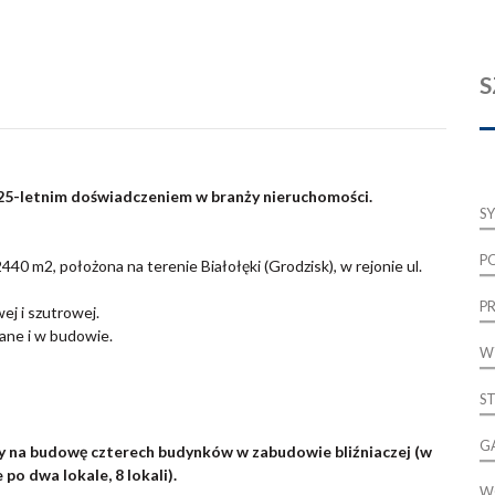
S
 25-letnim doświadczeniem w branży nieruchomości.
S
P
40 m2, położona na terenie Białołęki (Grodzisk), w rejonie ul.
P
ej i szutrowej.
ane i w budowie.
W
S
G
y na budowę czterech budynków w zabudowie bliźniaczej (w
po dwa lokale, 8 lokali).
W