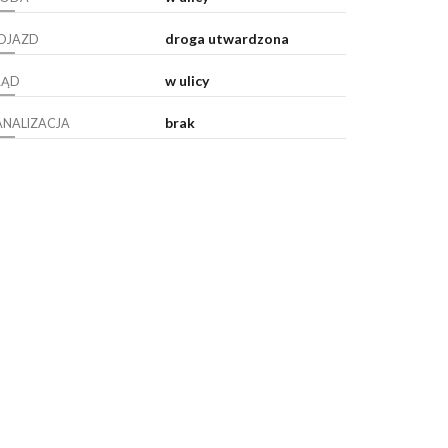
droga utwardzona
OJAZD
w ulicy
RĄD
brak
ANALIZACJA