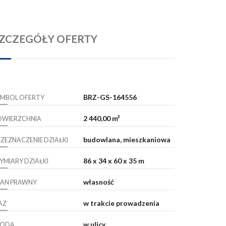
ZCZEGÓŁY OFERTY
BRZ-GS-164556
YMBOL OFERTY
2 440,00 m²
OWIERZCHNIA
budowlana, mieszkaniowa
RZEZNACZENIE DZIAŁKI
86 x 34 x 60 x 35 m
YMIARY DZIAŁKI
własność
TAN PRAWNY
w trakcie prowadzenia
AZ
w ulicy
ODA