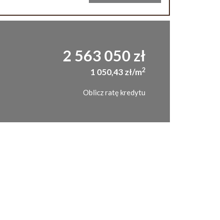
2 563 050 zł
2
1 050,43 zł/m
Oblicz ratę kredytu