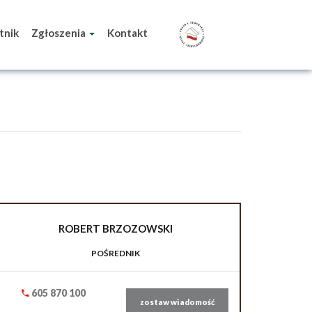
tnik
Zgłoszenia
Kontakt
ROBERT
BRZOZOWSKI
POŚREDNIK
605 870 100
zostaw wiadomość