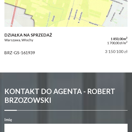
DZIAŁKA NA SPRZEDAŻ
2
1 853,00 m
Warszawa, Włochy
2
1 700,00 zł/m
3 150 100 zł
BRZ-GS-161939
KONTAKT DO AGENTA - ROBERT
BRZOZOWSKI
Imię