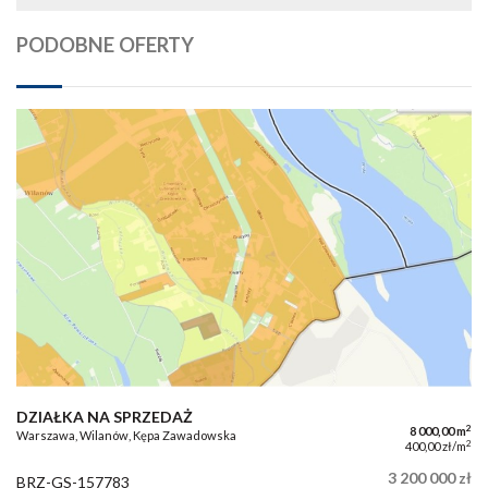
PODOBNE OFERTY
DZIAŁKA NA SPRZEDAŻ
2
8 000,00 m
Warszawa, Wilanów, Kępa Zawadowska
2
400,00 zł/m
3 200 000 zł
BRZ-GS-157783