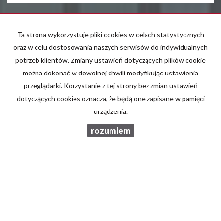
E-mail
Ta strona wykorzystuje pliki cookies w celach statystycznych
oraz w celu dostosowania naszych serwisów do indywidualnych
Telefon komórkowy
potrzeb klientów. Zmiany ustawień dotyczących plików cookie
można dokonać w dowolnej chwili modyfikując ustawienia
przeglądarki. Korzystanie z tej strony bez zmian ustawień
Kod zabezpieczający
dotyczących cookies oznacza, że będą one zapisane w pamięci
urządzenia.
Wiadomość
rozumiem
Wyrażam zgodę na przetwarzanie podanych przeze mnie danych
osobowych. Administratorem danych jest Brzozowski Nieruchomości.
Mam prawo dostępu do swoich danych i ich poprawiania. Podanie