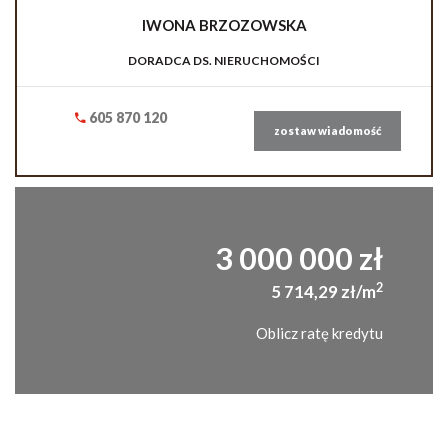
IWONA
BRZOZOWSKA
DORADCA DS. NIERUCHOMOŚCI
605 870 120
zostaw wiadomość
3 000 000 zł
2
5 714,29 zł/m
Oblicz ratę kredytu