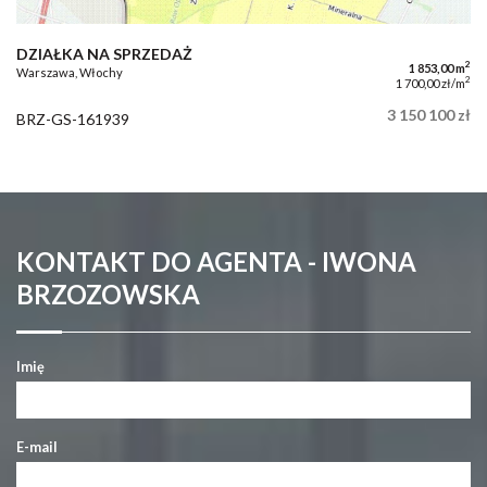
DZIAŁKA NA SPRZEDAŻ
2
1 853,00 m
Warszawa, Włochy
2
1 700,00 zł/m
3 150 100 zł
BRZ-GS-161939
KONTAKT DO AGENTA - IWONA
BRZOZOWSKA
Imię
E-mail