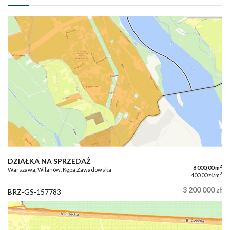
DZIAŁKA NA SPRZEDAŻ
2
8 000,00 m
Warszawa, Wilanów, Kępa Zawadowska
2
400,00 zł/m
3 200 000 zł
BRZ-GS-157783