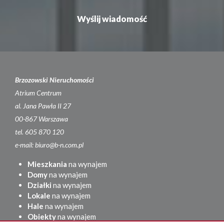
Brzozowski Nieruchomości
Atrium Centrum
al. Jana Pawła II 27
00-867 Warszawa
tel. 605 870 120
e-mail: biuro@b-n.com.pl
Mieszkania
na wynajem
Domy
na wynajem
Działki
na wynajem
Lokale
na wynajem
Hale
na wynajem
Obiekty
na wynajem