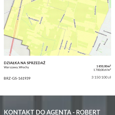
DZIAŁKA NA SPRZEDAŻ
2
1 853,00 m
Warszawa, Włochy
2
1 700,00 zł/m
3 150 100 zł
BRZ-GS-161939
KONTAKT DO AGENTA - ROBERT