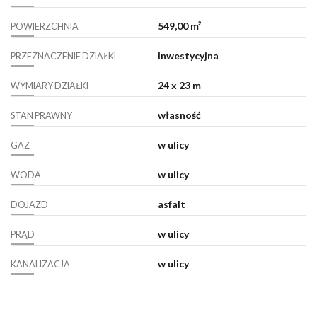
549,00 m²
POWIERZCHNIA
inwestycyjna
PRZEZNACZENIE DZIAŁKI
24 x 23 m
WYMIARY DZIAŁKI
własność
STAN PRAWNY
w ulicy
GAZ
w ulicy
WODA
asfalt
DOJAZD
w ulicy
PRĄD
w ulicy
KANALIZACJA