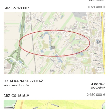
3 091 400 zł
BRZ-GS-160007
DZIAŁKA NA SPRZEDAŻ
2
4 900,00 m
Warszawa, Ursynów
2
500,00 zł/m
2 450 000 zł
BRZ-GS-161619