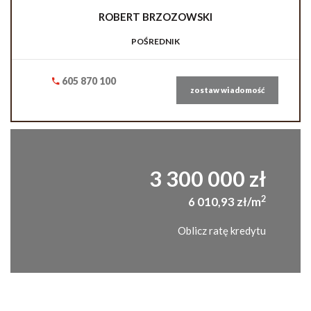
ROBERT
BRZOZOWSKI
POŚREDNIK
605 870 100
zostaw wiadomość
3 300 000 zł
2
6 010,93 zł/m
Oblicz ratę kredytu