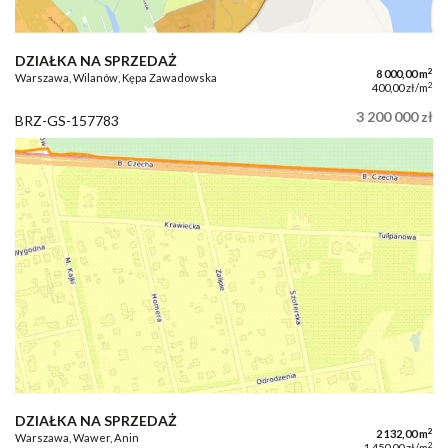
DZIAŁKA NA SPRZEDAŻ
2
8 000,00 m
Warszawa, Wilanów, Kępa Zawadowska
2
400,00 zł/m
3 200 000 zł
BRZ-GS-157783
DZIAŁKA NA SPRZEDAŻ
2
2 132,00 m
Warszawa, Wawer, Anin
2
1 450,00 zł/m