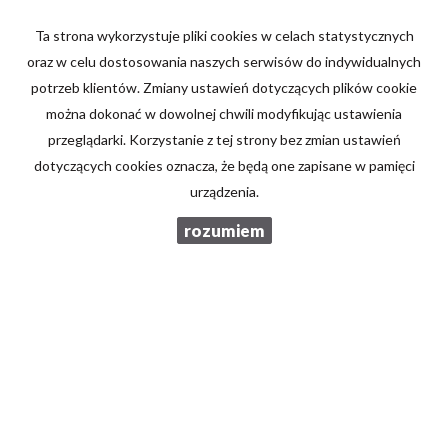
Ta strona wykorzystuje pliki cookies w celach statystycznych
Telefon komórkowy
oraz w celu dostosowania naszych serwisów do indywidualnych
potrzeb klientów. Zmiany ustawień dotyczących plików cookie
można dokonać w dowolnej chwili modyfikując ustawienia
Kod zabezpieczający
przeglądarki. Korzystanie z tej strony bez zmian ustawień
dotyczących cookies oznacza, że będą one zapisane w pamięci
urządzenia.
Wiadomość
rozumiem
Wyrażam zgodę na przetwarzanie podanych przeze mnie danych
osobowych. Administratorem danych jest Brzozowski Nieruchomości.
Mam prawo dostępu do swoich danych i ich poprawiania. Podanie
danych jest dobrowolne. Dane zbierane są w celu marketingowym oraz
w celu realizowania i wykonania zawartej umowy lub do podjęcia