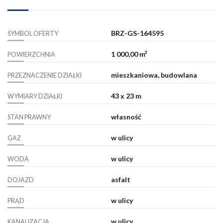
BRZ-GS-164595
SYMBOL OFERTY
1 000,00 m²
POWIERZCHNIA
mieszkaniowa, budowlana
PRZEZNACZENIE DZIAŁKI
43 x 23 m
WYMIARY DZIAŁKI
własność
STAN PRAWNY
w ulicy
GAZ
w ulicy
WODA
asfalt
DOJAZD
w ulicy
PRĄD
w ulicy
KANALIZACJA