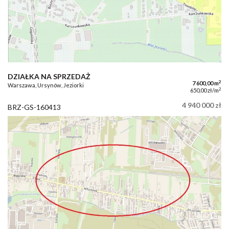
DZIAŁKA NA SPRZEDAŻ
2
7 600,00 m
Warszawa, Ursynów, Jeziorki
2
650,00 zł/m
4 940 000 zł
BRZ-GS-160413