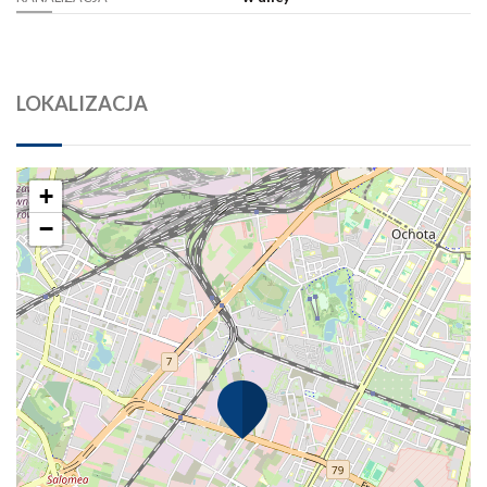
LOKALIZACJA
+
−