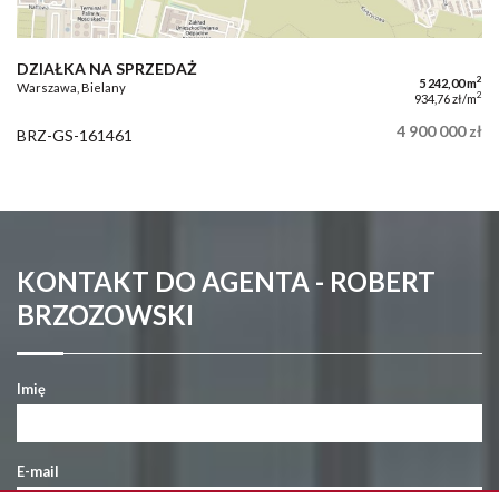
DZIAŁKA NA SPRZEDAŻ
2
5 242,00 m
Warszawa, Bielany
2
934,76 zł/m
4 900 000 zł
BRZ-GS-161461
KONTAKT DO AGENTA - ROBERT
BRZOZOWSKI
Imię
E-mail