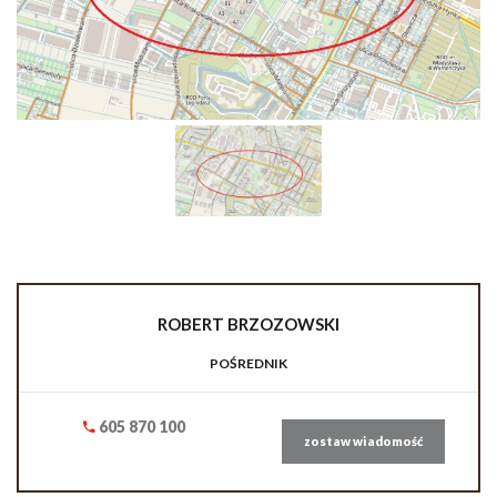
ROBERT
BRZOZOWSKI
POŚREDNIK
605 870 100
zostaw wiadomość