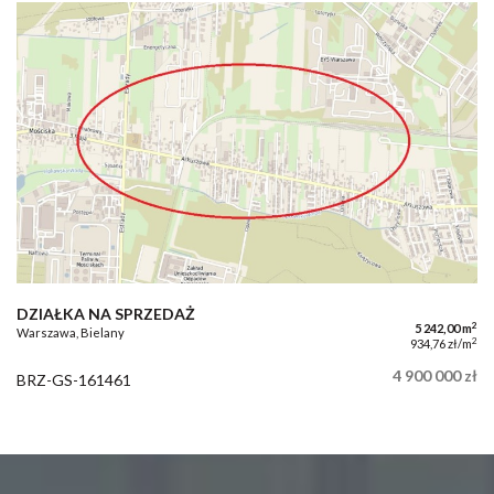
DZIAŁKA NA SPRZEDAŻ
2
5 242,00 m
Warszawa, Bielany
2
934,76 zł/m
4 900 000 zł
BRZ-GS-161461