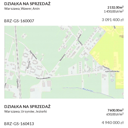
DZIAŁKA NA SPRZEDAŻ
2
2 132,00 m
Warszawa, Wawer, Anin
2
1 450,00 zł/m
3 091 400 zł
BRZ-GS-160007
DZIAŁKA NA SPRZEDAŻ
2
7 600,00 m
Warszawa, Ursynów, Jeziorki
2
650,00 zł/m
4 940 000 zł
BRZ-GS-160413