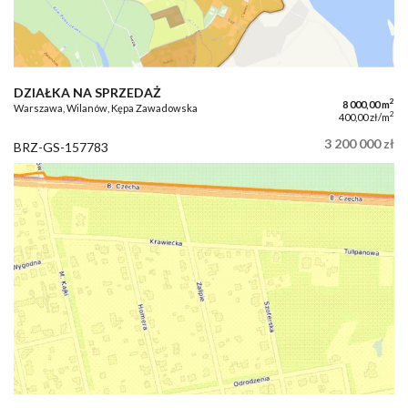
DZIAŁKA NA SPRZEDAŻ
2
8 000,00 m
Warszawa, Wilanów, Kępa Zawadowska
2
400,00 zł/m
3 200 000 zł
BRZ-GS-157783