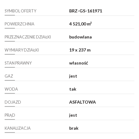
BRZ-GS-161971
SYMBOL OFERTY
4 521,00 m²
POWIERZCHNIA
budowlana
PRZEZNACZENIE DZIAŁKI
19 x 237 m
WYMIARY DZIAŁKI
własność
STAN PRAWNY
jest
GAZ
tak
WODA
ASFALTOWA
DOJAZD
jest
PRĄD
brak
KANALIZACJA