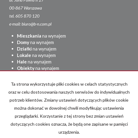
00-867 Warszawa
tel. 605 870 120
e-mail: biuro@b-n.com.pl
Mieszkania
na wynajem
Domy
na wynajem
Działki
na wynajem
Lokale
na wynajem
Hale
na wynajem
Obiekty
na wynajem
Mieszkania
na sprzedaż
Ta strona wykorzystuje pliki cookies w celach statystycznych
Domy
na sprzedaż
Działki
na sprzedaż
oraz w celu dostosowania naszych serwisów do indywidualnych
Lokale
na sprzedaż
potrzeb klientów. Zmiany ustawień dotyczących plików cookie
Hale
na sprzedaż
można dokonać w dowolnej chwili modyfikując ustawienia
Obiekty
na sprzedaż
przeglądarki. Korzystanie z tej strony bez zmian ustawień
adresowo.pl
dotyczących cookies oznacza, że będą one zapisane w pamięci
urządzenia.